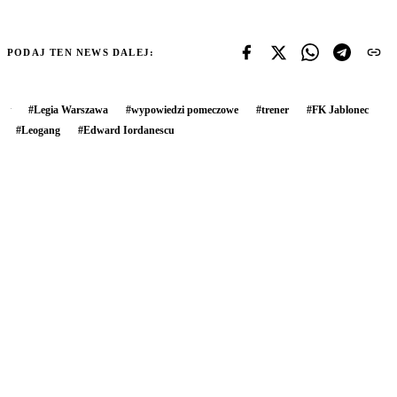
PODAJ TEN NEWS DALEJ:
#
Legia Warszawa
#
wypowiedzi pomeczowe
#
trener
#
FK Jablonec
#
Leogang
#
Edward Iordanescu