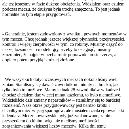
ale też jesteśmy w fazie dużego obciążenia. Widziałem oraz czułem
podczas meczu, że drużyna była trochę zmęczona. To jest jednak
normalne na tym etapie przygotowań.
- Generalnie, jestem zadowolony z wyniku i pewnych momentów w
tym meczu. Chcę jednak jeszcze większej płynności, przejrzystości,
kontroli i więcej cierpliwości w tym, co robimy. Musimy dążyć do
naszej tożsamości i modelu gry, a żeby to osiągnąć, musimy
zrozumieć, że najpierw trzeba robić poprawnie proste rzeczy, a
dopiero potem przyjdą bardziej złożone.
- We wszystkich dotychczasowych meczach dokonaliśmy wielu
zmian. Staraliśmy się dawać zawodnikom minuty na boisku, jak
tylko było to możliwe. Mamy jednak 28 zawodników w kadrze i
chociaż chciałem dać więcej minut każdemu, to było niemożliwe.
Widzieliście dziś zmiany napastników – staraliśmy się to bardziej
rozdzielić. Nasz okres przygotowawczy jest bardzo krótki i
chciałbym mieć więcej sparingów, ale musiałem zaakceptować taki
kalendarz. Mecze towarzyskie były już zaplanowane, zanim
przyszedłem do klubu, więc nie mieliśmy możliwości
zorganizowania większej liczby meczów. Kilka dni temu