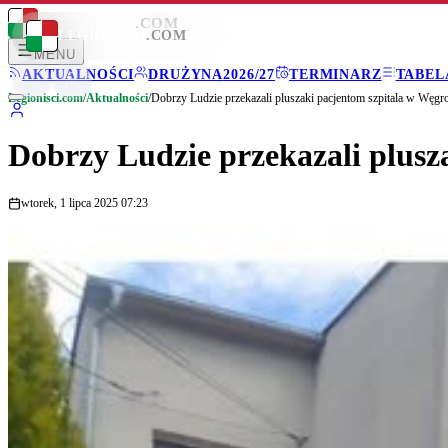
LEGIONISCI
.COM
LEGIONISCI
.COM
MENU
AKTUALNOŚCI
DRUŻYNA
2026/27
TERMINARZ
TABEL
Legionisci.com
/
Aktualności
/
Dobrzy Ludzie przekazali pluszaki pacjentom szpitala w Węgr
Dobrzy Ludzie przekazali plusz
wtorek, 1 lipca 2025 07:23