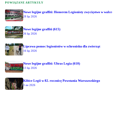
POWIĄZANE ARTYKUŁY
Nowe legijne graffiti: Honorem Legionisty zwycięstwo w walce 
28 lip 2026
Nowe legijne graffiti (615)
26 lip 2026
Lipcowa pomoc legionistów w schronisku dla zwierząt
16 lip 2026
Nowe legijne graffiti: Ultras Legia (610)
13 lip 2026
Kibice Legii w 82. rocznicę Powstania Warszawskiego
3 sie 2026