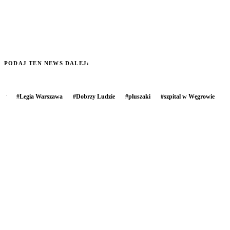
PODAJ TEN NEWS DALEJ:
#
Legia Warszawa
#
Dobrzy Ludzie
#
pluszaki
#
szpital w Węgrowie