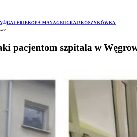
A
GALERIE
KOPA MANAGER
GRAJ!
KOSZYKÓWKA
owie
aki pacjentom szpitala w Węgrow