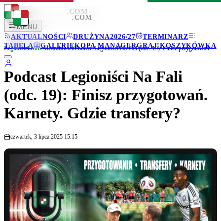
LEGIONISCI
.COM
LEGIONISCI
.COM
MENU
AKTUALNOŚCI
DRUŻYNA
2026/27
TERMINARZ
TABELA
GALERIE
KOPA MANAGER
GRAJ!
KOSZYKÓWKA
Legionisci.com
/
Aktualności
/
Podcast Legioniści Na Fali (odc. 19): Finisz przygotowań. Karnety. Gdzie transfery?
Podcast Legioniści Na Fali
(odc. 19): Finisz przygotowań.
Karnety. Gdzie transfery?
czwartek, 3 lipca 2025 15:15