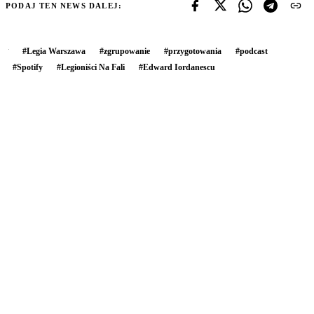
PODAJ TEN NEWS DALEJ:
#
Legia Warszawa
#
zgrupowanie
#
przygotowania
#
podcast
#
Spotify
#
Legioniści Na Fali
#
Edward Iordanescu