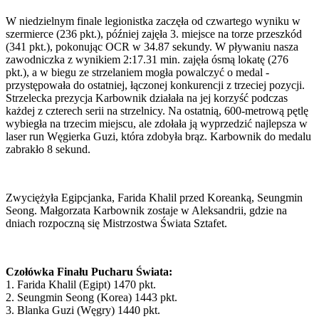
W niedzielnym finale legionistka zaczęła od czwartego wyniku w
szermierce (236 pkt.), później zajęła 3. miejsce na torze przeszkód
(341 pkt.), pokonując OCR w 34.87 sekundy. W pływaniu nasza
zawodniczka z wynikiem 2:17.31 min. zajęła ósmą lokatę (276
pkt.), a w biegu ze strzelaniem mogła powalczyć o medal -
przystępowała do ostatniej, łączonej konkurencji z trzeciej pozycji.
Strzelecka prezycja Karbownik działała na jej korzyść podczas
każdej z czterech serii na strzelnicy. Na ostatnią, 600-metrową pętlę
wybiegła na trzecim miejscu, ale zdołała ją wyprzedzić najlepsza w
laser run Węgierka Guzi, która zdobyła brąz. Karbownik do medalu
zabrakło 8 sekund.
Zwyciężyła Egipcjanka, Farida Khalil przed Koreanką, Seungmin
Seong. Małgorzata Karbownik zostaje w Aleksandrii, gdzie na
dniach rozpoczną się Mistrzostwa Świata Sztafet.
Czołówka Finału Pucharu Świata:
1. Farida Khalil (Egipt) 1470 pkt.
2. Seungmin Seong (Korea) 1443 pkt.
3. Blanka Guzi (Węgry) 1440 pkt.