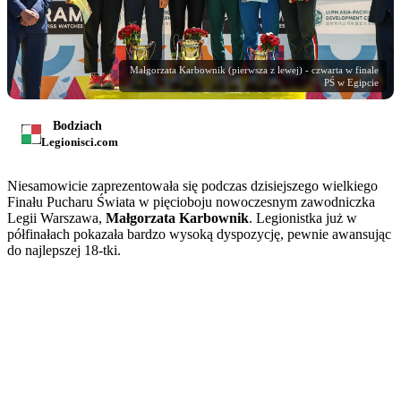
Małgorzata Karbownik (pierwsza z lewej) - czwarta w finale
PŚ w Egipcie
Bodziach
Legionisci.com
Niesamowicie zaprezentowała się podczas dzisiejszego wielkiego
Finału Pucharu Świata w pięcioboju nowoczesnym zawodniczka
Legii Warszawa,
Małgorzata Karbownik
. Legionistka już w
półfinałach pokazała bardzo wysoką dyspozycję, pewnie awansując
do najlepszej 18-tki.