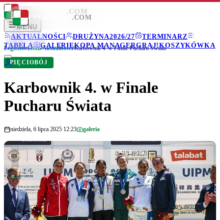
LEGIONISCI
.COM
LEGIONISCI
.COM
MENU
AKTUALNOŚCI
DRUŻYNA
2026/27
TERMINARZ
TABELA
GALERIE
KOPA MANAGER
GRAJ!
KOSZYKÓWKA
Legionisci.com
/
Aktualności
/
Karbownik 4. w Finale Pucharu Świata
PIĘCIOBÓJ
Karbownik 4. w Finale
Pucharu Świata
niedziela, 6 lipca 2025 12:23
galeria