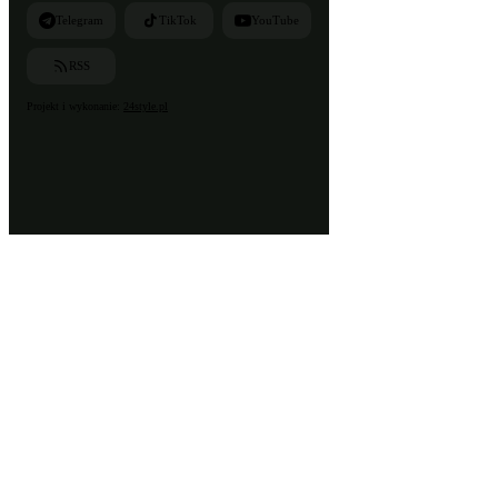
Telegram
TikTok
YouTube
RSS
Projekt i wykonanie:
24style.pl