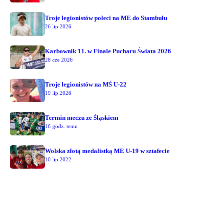
Troje legionistów poleci na ME do Stambułu
26 lip 2026
Karbownik 11. w Finale Pucharu Świata 2026
28 cze 2026
Troje legionistów na MŚ U-22
19 lip 2026
Termin meczu ze Śląskiem
16 godz. temu
Wolska złotą medalistką ME U-19 w sztafecie
10 lip 2022