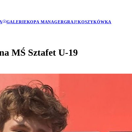
A
GALERIE
KOPA MANAGER
GRAJ!
KOSZYKÓWKA
na MŚ Sztafet U-19