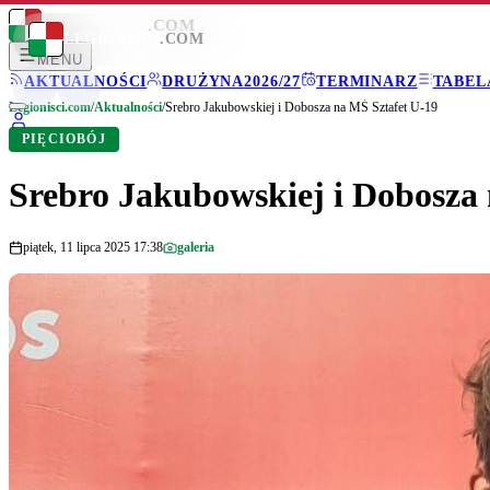
LEGIONISCI
.COM
LEGIONISCI
.COM
MENU
AKTUALNOŚCI
DRUŻYNA
2026/27
TERMINARZ
TABEL
Legionisci.com
/
Aktualności
/
Srebro Jakubowskiej i Dobosza na MŚ Sztafet U-19
PIĘCIOBÓJ
Srebro Jakubowskiej i Dobosza 
piątek, 11 lipca 2025 17:38
galeria