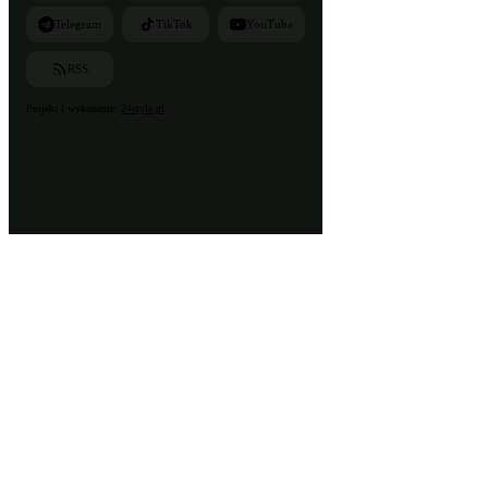
Telegram
TikTok
YouTube
RSS
Projekt i wykonanie:
24style.pl