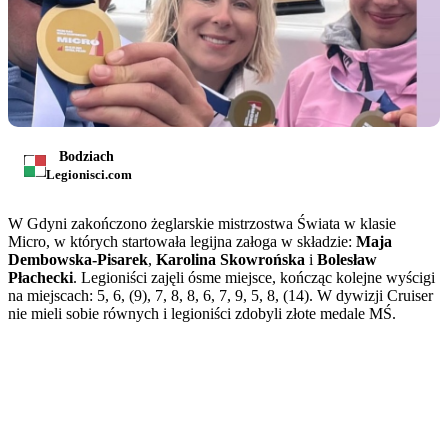
Bodziach
Legionisci.com
W Gdyni zakończono żeglarskie mistrzostwa Świata w klasie
Micro, w których startowała legijna załoga w składzie:
Maja
Dembowska-Pisarek
,
Karolina Skowrońska
i
Bolesław
Płachecki
. Legioniści zajęli ósme miejsce, kończąc kolejne wyścigi
na miejscach: 5, 6, (9), 7, 8, 8, 6, 7, 9, 5, 8, (14). W dywizji Cruiser
nie mieli sobie równych i legioniści zdobyli złote medale MŚ.