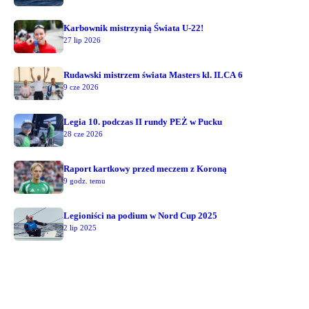
Karbownik mistrzynią Świata U-22!
27 lip 2026
Rudawski mistrzem świata Masters kl. ILCA 6
9 cze 2026
Legia 10. podczas II rundy PEŻ w Pucku
28 cze 2026
Raport kartkowy przed meczem z Koroną
9 godz. temu
Legioniści na podium w Nord Cup 2025
2 lip 2025