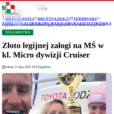
LEGIONISCI
.COM
LEGIONISCI
.COM
MENU
AKTUALNOŚCI
DRUŻYNA
2026/27
TERMINARZ
TABELA
GALERIE
KOPA MANAGER
GRAJ!
KOSZYKÓWKA
Legionisci.com
/
Aktualności
/
Złoto legijnej załogi na MŚ w kl. Micro dywizji Cruiser
ŻEGLARSTWO
Złoto legijnej załogi na MŚ w
kl. Micro dywizji Cruiser
sobota, 12 lipca 2025 16:47
galeria