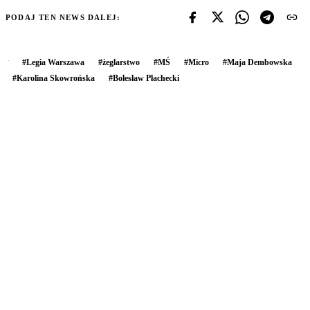
PODAJ TEN NEWS DALEJ:
#
Legia Warszawa
#
żeglarstwo
#
MŚ
#
Micro
#
Maja Dembowska
#
Karolina Skowrońska
#
Bolesław Płachecki