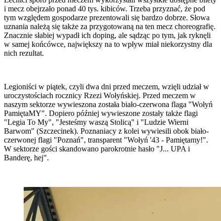
i mecz obejrzało ponad 40 tys. kibiców. Trzeba przyznać, że pod
tym względem gospodarze prezentowali się bardzo dobrze. Słowa
uznania należą się także za przygotowaną na ten mecz choreografię.
Znacznie słabiej wypadł ich doping, ale sądząc po tym, jak ryknęli
w samej końcówce, największy na to wpływ miał niekorzystny dla
nich rezultat.
Legioniści w piątek, czyli dwa dni przed meczem, wzięli udział w
uroczystościach rocznicy Rzezi Wołyńskiej. Przed meczem w
naszym sektorze wywieszona została biało-czerwona flaga "Wołyń
PamiętaMY". Dopiero później wywieszone zostały także flagi
"Legia To My", "Jesteśmy waszą Stolicą" i "Ludzie Wierni
Barwom" (Szczecinek). Poznaniacy z kolei wywiesili obok biało-
czerwonej flagi "Poznań", transparent "Wołyń '43 - Pamiętamy!".
W sektorze gości skandowano parokrotnie hasło "J... UPA i
Banderę, hej".