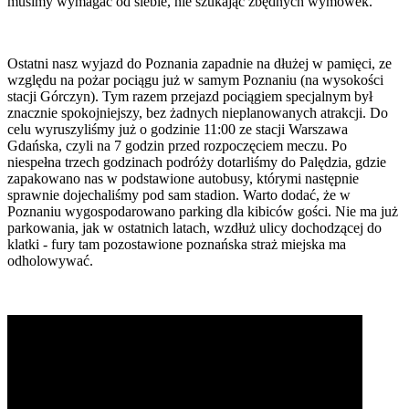
musimy wymagać od siebie, nie szukając zbędnych wymówek.
Ostatni nasz wyjazd do Poznania zapadnie na dłużej w pamięci, ze
względu na pożar pociągu już w samym Poznaniu (na wysokości
stacji Górczyn). Tym razem przejazd pociągiem specjalnym był
znacznie spokojniejszy, bez żadnych nieplanowanych atrakcji. Do
celu wyruszyliśmy już o godzinie 11:00 ze stacji Warszawa
Gdańska, czyli na 7 godzin przed rozpoczęciem meczu. Po
niespełna trzech godzinach podróży dotarliśmy do Palędzia, gdzie
zapakowano nas w podstawione autobusy, którymi następnie
sprawnie dojechaliśmy pod sam stadion. Warto dodać, że w
Poznaniu wygospodarowano parking dla kibiców gości. Nie ma już
parkowania, jak w ostatnich latach, wzdłuż ulicy dochodzącej do
klatki - fury tam pozostawione poznańska straż miejska ma
odholowywać.