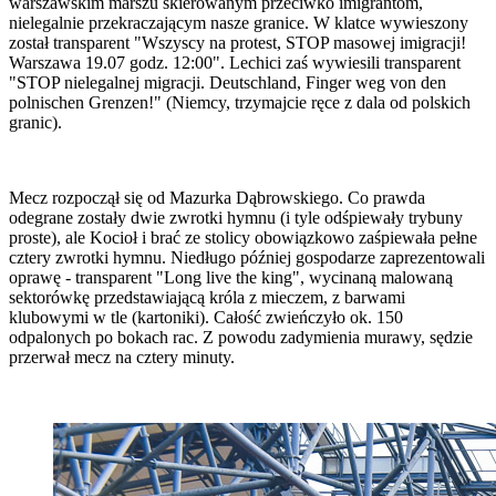
warszawskim marszu skierowanym przeciwko imigrantom,
nielegalnie przekraczającym nasze granice. W klatce wywieszony
został transparent "Wszyscy na protest, STOP masowej imigracji!
Warszawa 19.07 godz. 12:00". Lechici zaś wywiesili transparent
"STOP nielegalnej migracji. Deutschland, Finger weg von den
polnischen Grenzen!" (Niemcy, trzymajcie ręce z dala od polskich
granic).
Mecz rozpoczął się od Mazurka Dąbrowskiego. Co prawda
odegrane zostały dwie zwrotki hymnu (i tyle odśpiewały trybuny
proste), ale Kocioł i brać ze stolicy obowiązkowo zaśpiewała pełne
cztery zwrotki hymnu. Niedługo później gospodarze zaprezentowali
oprawę - transparent "Long live the king", wycinaną malowaną
sektorówkę przedstawiającą króla z mieczem, z barwami
klubowymi w tle (kartoniki). Całość zwieńczyło ok. 150
odpalonych po bokach rac. Z powodu zadymienia murawy, sędzie
przerwał mecz na cztery minuty.