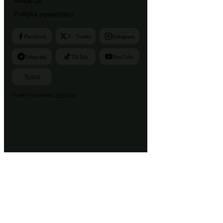
Redakcja
Polityka prywatności
Facebook
X / Twitter
Instagram
Telegram
TikTok
YouTube
RSS
Projekt i wykonanie:
24style.pl