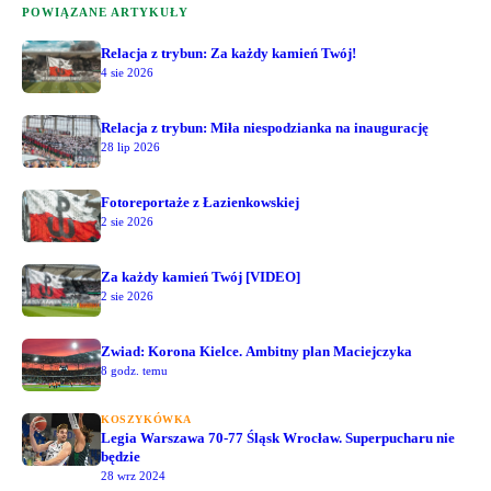
POWIĄZANE ARTYKUŁY
Relacja z trybun: Za każdy kamień Twój!
4 sie 2026
Relacja z trybun: Miła niespodzianka na inaugurację
28 lip 2026
Fotoreportaże z Łazienkowskiej
2 sie 2026
Za każdy kamień Twój [VIDEO]
2 sie 2026
Zwiad: Korona Kielce. Ambitny plan Maciejczyka
8 godz. temu
KOSZYKÓWKA
Legia Warszawa 70-77 Śląsk Wrocław. Superpucharu nie
będzie
28 wrz 2024