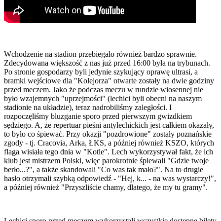
Wchodzenie na stadion przebiegało również bardzo sprawnie.
Zdecydowana większość z nas już przed 16:00 była na trybunach.
Po stronie gospodarzy byli jedynie szykujący oprawę ultrasi, a
bramki wejściowe dla "Kolejorza" otwarte zostały na dwie godziny
przed meczem. Jako że podczas meczu w rundzie wiosennej nie
było wzajemnych "uprzejmości" (lechici byli obecni na naszym
stadionie na układzie), teraz nadrobiliśmy zaległości. I
rozpoczęliśmy bluzganie sporo przed pierwszym gwizdkiem
sędziego. A, że repertuar pieśni antylechickich jest całkiem okazały,
to było co śpiewać. Przy okazji "pozdrowione" zostały poznańskie
zgody - tj. Cracovia, Arka, ŁKS, a później również KSZO, których
flaga wisiała tego dnia w "Kotle". Lech wykorzystywał fakt, że ich
klub jest mistrzem Polski, więc parokrotnie śpiewali "Gdzie twoje
berło...?", a także skandowali "Co was tak mało?". Na to drugie
hasło otrzymali szybką odpowiedź - "Hej, k... - na was wystarczy!",
a później również "Przyszliście chamy, dlatego, że my tu gramy".
Lechici sporo przed meczem wykorzystali wszystkie dostępne bilety