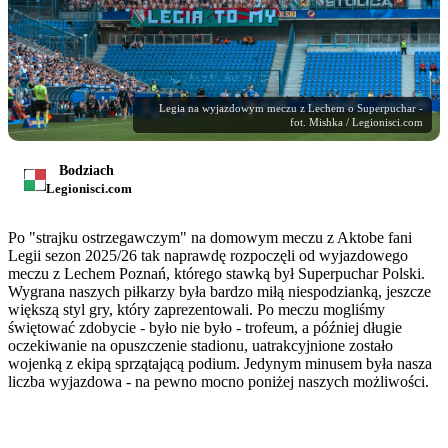
Legia na wyjazdowym meczu z Lechem o Superpuchar -
fot. Mishka / Legionisci.com
Bodziach
Legionisci.com
Po "strajku ostrzegawczym" na domowym meczu z Aktobe fani
Legii sezon 2025/26 tak naprawdę rozpoczęli od wyjazdowego
meczu z Lechem Poznań, którego stawką był Superpuchar Polski.
Wygrana naszych piłkarzy była bardzo miłą niespodzianką, jeszcze
większą styl gry, który zaprezentowali. Po meczu mogliśmy
świętować zdobycie - było nie było - trofeum, a później długie
oczekiwanie na opuszczenie stadionu, uatrakcyjnione zostało
wojenką z ekipą sprzątającą podium. Jedynym minusem była nasza
liczba wyjazdowa - na pewno mocno poniżej naszych możliwości.