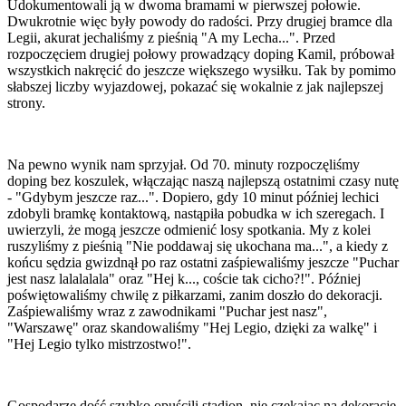
Udokumentowali ją w dwoma bramami w pierwszej połowie.
Dwukrotnie więc były powody do radości. Przy drugiej bramce dla
Legii, akurat jechaliśmy z pieśnią "A my Lecha...". Przed
rozpoczęciem drugiej połowy prowadzący doping Kamil, próbował
wszystkich nakręcić do jeszcze większego wysiłku. Tak by pomimo
słabszej liczby wyjazdowej, pokazać się wokalnie z jak najlepszej
strony.
Na pewno wynik nam sprzyjał. Od 70. minuty rozpoczęliśmy
doping bez koszulek, włączając naszą najlepszą ostatnimi czasy nutę
- "Gdybym jeszcze raz...". Dopiero, gdy 10 minut później lechici
zdobyli bramkę kontaktową, nastąpiła pobudka w ich szeregach. I
uwierzyli, że mogą jeszcze odmienić losy spotkania. My z kolei
ruszyliśmy z pieśnią "Nie poddawaj się ukochana ma...", a kiedy z
końcu sędzia gwizdnął po raz ostatni zaśpiewaliśmy jeszcze "Puchar
jest nasz lalalalala" oraz "Hej k..., coście tak cicho?!". Później
poświętowaliśmy chwilę z piłkarzami, zanim doszło do dekoracji.
Zaśpiewaliśmy wraz z zawodnikami "Puchar jest nasz",
"Warszawę" oraz skandowaliśmy "Hej Legio, dzięki za walkę" i
"Hej Legio tylko mistrzostwo!".
Gospodarze dość szybko opuścili stadion, nie czekając na dekorację