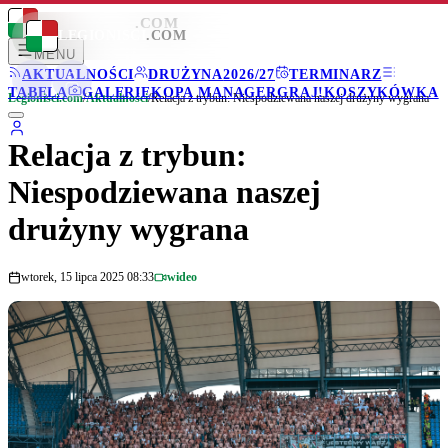
LEGIONISCI
.COM
LEGIONISCI
.COM
MENU
AKTUALNOŚCI
DRUŻYNA
2026/27
TERMINARZ
TABELA
GALERIE
KOPA MANAGER
GRAJ!
KOSZYKÓWKA
Legionisci.com
/
Aktualności
/
Relacja z trybun: Niespodziewana naszej drużyny wygrana
Relacja z trybun:
Niespodziewana naszej
drużyny wygrana
wtorek, 15 lipca 2025 08:33
wideo