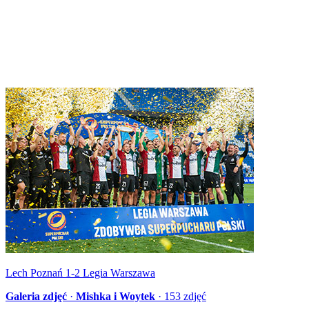
Lech Poznań 1-2 Legia Warszawa
Galeria zdjęć
·
Mishka i Woytek
·
153
zdjęć