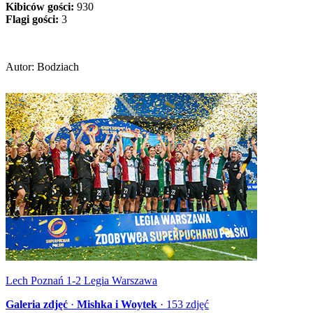
Kibiców gości:
930
Flagi gości:
3
Autor: Bodziach
Lech Poznań 1-2 Legia Warszawa
Galeria zdjęć
·
Mishka i Woytek
·
153
zdjęć