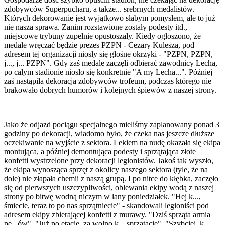
zdobywców Superpucharu, a także... srebrnych medalistów.
Których dekorowanie jest wyjątkowo słabym pomysłem, ale to już
nie nasza sprawa. Zanim rozstawione zostały podesty itd.,
miejscowe trybuny zupełnie opustoszały. Kiedy ogłoszono, że
medale wręczać będzie prezes PZPN - Cezary Kulesza, pod
adresem tej organizacji niosły się głośne okrzyki - "PZPN, PZPN,
j..., j... PZPN". Gdy zaś medale zaczęli odbierać zawodnicy Lecha,
po całym stadionie niosło się konkretnie "A my Lecha...". Później
zaś nastąpiła dekoracja zdobywców trofeum, podczas którego nie
brakowało dobrych humorów i kolejnych śpiewów z naszej strony.
Jako że odjazd pociągu specjalnego mieliśmy zaplanowany ponad 3
godziny po dekoracji, wiadomo było, że czeka nas jeszcze dłuższe
oczekiwanie na wyjście z sektora. Lekiem na nudę okazała się ekipa
montująca, a później demontująca podesty i sprzątająca złote
konfetti wystrzelone przy dekoracji legionistów. Jakoś tak wyszło,
że ekipa wynosząca sprzęt z okolicy naszego sektora (tyle, że na
dole) nie złapała chemii z naszą grupą. I po nitce do kłębka, zaczęło
się od pierwszych uszczypliwości, oblewania ekipy wodą z naszej
strony po bitwę wodną niczym w lany poniedziałek. "Hej k...,
śmiecie, teraz to po nas sprzątniecie" - skandowali legioniści pod
adresem ekipy zbierającej konfetti z murawy. "Dziś sprząta armia
pe...ów", "Już po etacie, za wolno k... sprzątacie", "Szybciej, k...,