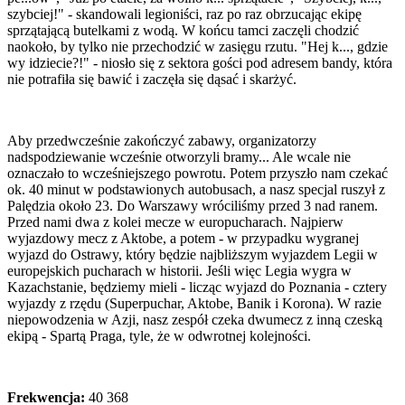
szybciej!" - skandowali legioniści, raz po raz obrzucając ekipę
sprzątającą butelkami z wodą. W końcu tamci zaczęli chodzić
naokoło, by tylko nie przechodzić w zasięgu rzutu. "Hej k..., gdzie
wy idziecie?!" - niosło się z sektora gości pod adresem bandy, która
nie potrafiła się bawić i zaczęła się dąsać i skarżyć.
Aby przedwcześnie zakończyć zabawy, organizatorzy
nadspodziewanie wcześnie otworzyli bramy... Ale wcale nie
oznaczało to wcześniejszego powrotu. Potem przyszło nam czekać
ok. 40 minut w podstawionych autobusach, a nasz specjal ruszył z
Palędzia około 23. Do Warszawy wróciliśmy przed 3 nad ranem.
Przed nami dwa z kolei mecze w europucharach. Najpierw
wyjazdowy mecz z Aktobe, a potem - w przypadku wygranej
wyjazd do Ostrawy, który będzie najbliższym wyjazdem Legii w
europejskich pucharach w historii. Jeśli więc Legia wygra w
Kazachstanie, będziemy mieli - licząc wyjazd do Poznania - cztery
wyjazdy z rzędu (Superpuchar, Aktobe, Banik i Korona). W razie
niepowodzenia w Azji, nasz zespół czeka dwumecz z inną czeską
ekipą - Spartą Praga, tyle, że w odwrotnej kolejności.
Frekwencja:
40 368