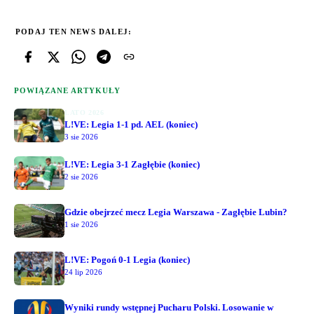
PODAJ TEN NEWS DALEJ:
POWIĄZANE ARTYKUŁY
LATO 2026
L!VE: Legia 1-1 pd. AEL (koniec)
3 sie 2026
L!VE: Legia 3-1 Zagłębie (koniec)
2 sie 2026
Gdzie obejrzeć mecz Legia Warszawa - Zagłębie Lubin?
1 sie 2026
L!VE: Pogoń 0-1 Legia (koniec)
24 lip 2026
Wyniki rundy wstępnej Pucharu Polski. Losowanie w