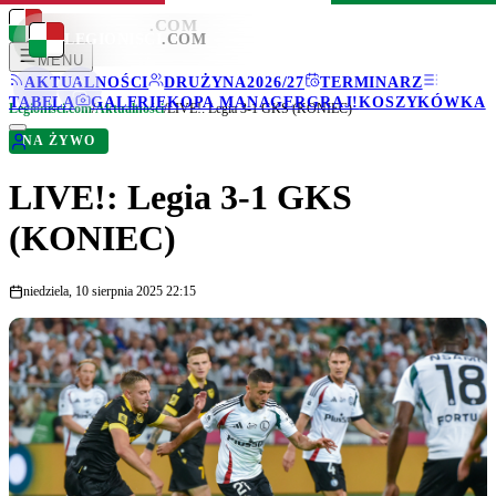
LEGIONISCI
.COM
LEGIONISCI
.COM
MENU
AKTUALNOŚCI
DRUŻYNA
2026/27
TERMINARZ
TABELA
GALERIE
KOPA MANAGER
GRAJ!
KOSZYKÓWKA
Legionisci.com
/
Aktualności
/
LIVE!: Legia 3-1 GKS (KONIEC)
NA ŻYWO
LIVE!: Legia 3-1 GKS
(KONIEC)
niedziela, 10 sierpnia 2025 22:15