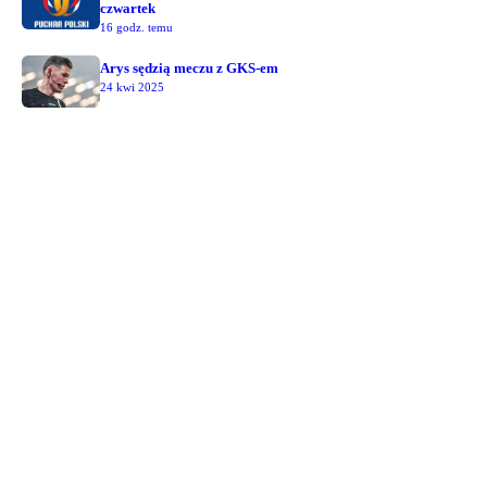
czwartek
16 godz. temu
Arys sędzią meczu z GKS-em
24 kwi 2025