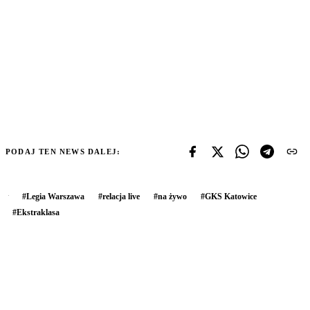
PODAJ TEN NEWS DALEJ:
#
Legia Warszawa
#
relacja live
#
na żywo
#
GKS Katowice
#
Ekstraklasa