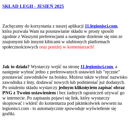
SKŁAD LEGII - JESIEŃ 2025
Zachęcamy do korzystania z naszej aplikacji
11.legionisci.com
,
która pozwala Wam na poustawianie składu w prosty sposób
zgodnie z Waszymi preferencjami a następnie dzielenie się nim ze
znajomymi lub innymi kibicami w ulubionych platformach
społecznościowych
oraz poniżej w komentarzach!
Jak to działa?
Wystarczy wejść na stronę
11.legionisci.com
, a
następnie wybrać jedno z preferowanych ustawień lub "ręcznie"
poustawiać zawodników na boisku. Możesz także wybrać nazwisko
zawodnika z listy, dodawać nowych lub podmieniać już dodanych.
Po ustaleniu składu wystarczy
jednym kliknięciem zapisać obraz
PNG z Twoim ustawieniem
i bez żadnych ograniczeń używać go
w internecie. Po zapisaniu pojawi się link, który wystarczy
skopiować i wkleić do komentarza pod jakimkolwiek newsem na
legionisci.com - to automatycznie spowoduje wyświetlenie się
grafiki.