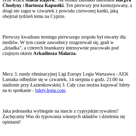
Chodyny
i
Bartosza Kapustki
. Ten pierwszy jest kontuzjowany, a
drugi nie zagra w czwartek z powodu czerwonej kartki, jaką
obejrzał tydzień temu na Cyprze.
Pierwszy kwadrans treningu pierwszego zespołu był otwarty dla
mediów. W tym czasie zawodnicy rozgrzewali się, grali w
„dziadka”, a czterech bramkarzy intensywnie pracowało pod
czujnym okiem
Arkadiusza Malarza
.
Mecz 3. rundy eliminacyjnej Ligi Europy Legia Warszawa - AEK
Larnaka odbędzie się w czwartek, 14 sierpnia o godz. 21:00 na
stadionie przy Łazienkowskiej 3. Cały czas można kupować bilety
na to spotkanie -
bilety.legia.com
.
Jaka jedenastka wybiegnie na starcie z cypryjskim rywalem?
Zachęcamy Was do typowania własnych składów i dzielenia się
opiniami!