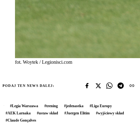
fot. Woytek / Legionisci.com
PODAJ TEN NEWS DALEJ:
#
Legia Warszawa
#
trening
#
jedenastka
#
Liga Europy
#
AEK Larnaka
#
ustaw skład
#
Juergen Elitim
#
wyjściowy skład
#
Claude Gonçalves