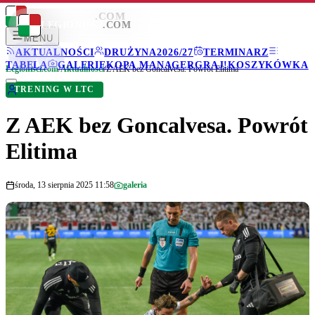
LEGIONISCI
.COM
LEGIONISCI
.COM
MENU
AKTUALNOŚCI
DRUŻYNA
2026/27
TERMINARZ
TABELA
GALERIE
KOPA MANAGER
GRAJ!
KOSZYKÓWKA
Legionisci.com
/
Aktualności
/
Z AEK bez Goncalvesa. Powrót Elitima
TRENING W LTC
Z AEK bez Goncalvesa. Powrót
Elitima
środa, 13 sierpnia 2025 11:58
galeria