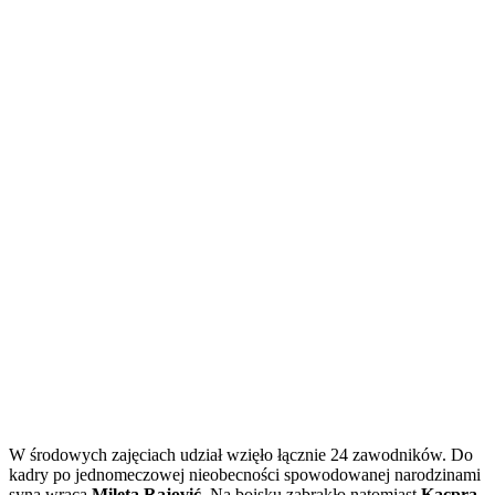
W środowych zajęciach udział wzięło łącznie 24 zawodników. Do
kadry po jednomeczowej nieobecności spowodowanej narodzinami
syna wraca
Mileta Rajović
. Na boisku zabrakło natomiast
Kacpra