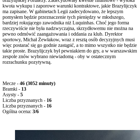
brazylijskiej Fortalezy. Zadecydowały kwestie finansowe - wysoka
kwota wykupu i zaporowe warunki kontraktowe, jakie Brazylijczyk
ma zapisane. W gabinetach Legii zadecydowano, że lepszym
pomysłem będzie przeznaczenie tych pieniędzy w młodszego,
bardziej rokującego zawodnika niż Luquinhas. Choć jego forma
rzeczywiście nie była nadzwyczajna, skrzydłowemu nie można na
pewno odmówić zaangażowania i oddania za klub. Dyrektor
sportowy, Michał Żewłakow, wraz z resztą osób decyzyjnych musi
więc postarać się go godnie zastąpić, a to mimo wszystko nie będzie
takie proste. Brazylijczyk był pewniakiem do gry, a w warszawskim
zespole znów wybrano niewiadomą - oby w ostatecznym
rozrachunku pozytywną.
Mecze -
46 (3052 minuty)
Bramki -
13
Asysty -
5
Liczba przyznanych
-
16
Liczba przyznanych
-
16
Ogólna ocena:
3/6