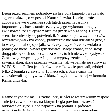
Legia przed sezonem potrzebowała lisa pola karnego i wydawało
się, że znalazła go w postaci Kameruńczyka. Liczby i trofea
zdobywane we wcześniejszych latach przez napastnika
imponowały, choć ostatnie sezony w jego wykonaniu mogły
zwiastować, że najlepsze z nich ma już dawno za sobą. Czarny
scenariusz niestety się potwierdził. Nsame od pierwszych meczów
rozczarowywał - był ospały, praktycznie nie brał udziału w grze, a
to w czym miał się specjalizować, czyli wykończenie, wołało o
pomstę do nieba. Nawet gdy dostawał swoje szanse, choć swoją
drogą nie było ich ostatecznie za wiele, to ich nie wykorzystywał.
Został więc wypchnięty z Legii na wypożyczenie do ligi
szwajcarskiej, gdzie przecież wcześniej tak wspaniale się spisywał.
W FC Sankt Gallen jednak również całkowicie przepadł, zdobył
tylko 2 bramki i 2 asysty w 13 meczach, a Szwajcarzy nie
zdecydowali się aktywować klauzuli wykupu wpisanej w kontrakt
Kameruńczyka.
Nsame chyba nie ma już żadnej przyszłości w warszawskim zespole
- nie jest zawodnikiem, na którym Legia powinna bazować i
budować drużynę. Choć napastnik na portalu X próbował
przedstawić, że jego niepowodzenie w Legii było spowodowane