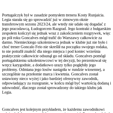
Portugalczyk był w zasadzie pomysłem trenera Kosty Runjaicia.
Legia starała się go sprowadzić już w zimowym oknie
transferowym sezonu 2023/24, ale wtedy nie udało się dogadać z
jego pracodawcą, Łudogorcem Razgrad. Jego kontrakt z bułgarskim
zespołem kończył się jednak wraz z zakończeniem rozgrywek, więc
po pół roku Goncalves mógł trafić do Warszawy całkowicie za
darmo. Niemieckiego szkoleniowca jednak w klubie już nie było i
choć trener Goncalo Feio nie skreślił na początku swojego rodaka,
to nie potrafił znaleźć dla niego miejsca i pod koniec września
praktycznie całkowicie odsunął go od składu. Goncalves pomógł
portugalskiemu szkoleniowcowi w tej decyzji, bo prezentował się
wręcz karygodnie, a dodatkowo urazy tylko pogłębiły jego
problemy. Odmiana jego losów nastąpiła w rundzie wiosennej, a
szczególnie na przełomie marca i kwietnia. Goncalves został
ustawiony nieco wyżej i jako bardziej ofensywny zawodnik,
odpowiadający za rozegranie, w końcu mógł być wartością dodaną i
udowodnić, dlaczego został sprowadzony do takiego klubu jak
Legia.
Goncalves jest kolejnym przykładem, że każdemu zawodnikowi