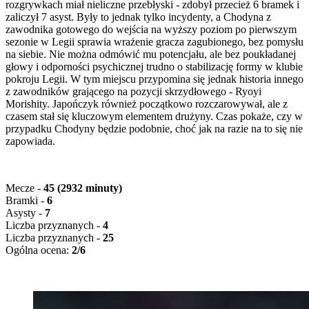
rozgrywkach miał nieliczne przebłyski - zdobył przecież 6 bramek i
zaliczył 7 asyst. Były to jednak tylko incydenty, a Chodyna z
zawodnika gotowego do wejścia na wyższy poziom po pierwszym
sezonie w Legii sprawia wrażenie gracza zagubionego, bez pomysłu
na siebie. Nie można odmówić mu potencjału, ale bez poukładanej
głowy i odporności psychicznej trudno o stabilizację formy w klubie
pokroju Legii. W tym miejscu przypomina się jednak historia innego
z zawodników grającego na pozycji skrzydłowego - Ryoyi
Morishity. Japończyk również początkowo rozczarowywał, ale z
czasem stał się kluczowym elementem drużyny. Czas pokaże, czy w
przypadku Chodyny będzie podobnie, choć jak na razie na to się nie
zapowiada.
Mecze -
45 (2932 minuty)
Bramki -
6
Asysty -
7
Liczba przyznanych
-
4
Liczba przyznanych
-
25
Ogólna ocena:
2/6