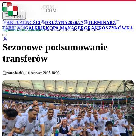
LEGIONISCI
.COM
LEGIONISCI
.COM
MENU
AKTUALNOŚCI
DRUŻYNA
2026/27
TERMINARZ
TABELA
GALERIE
KOPA MANAGER
GRAJ!
KOSZYKÓWKA
Legionisci.com
/
Aktualności
/
Sezonowe podsumowanie transferów
Sezonowe podsumowanie
transferów
poniedziałek, 16 czerwca 2025 10:00