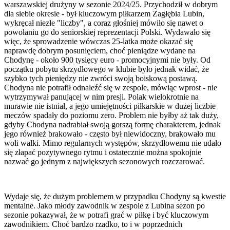
warszawskiej drużyny w sezonie 2024/25. Przychodził w dobrym
dla siebie okresie - był kluczowym piłkarzem Zagłębia Lubin,
wykręcał niezłe "liczby", a coraz głośniej mówiło się nawet o
powołaniu go do seniorskiej reprezentacji Polski. Wydawało się
więc, że sprowadzenie wówczas 25-latka może okazać się
naprawdę dobrym posunięciem, choć pieniądze wydane na
Chodynę - około 900 tysięcy euro - promocyjnymi nie były. Od
początku pobytu skrzydłowego w klubie było jednak widać, że
szybko tych pieniędzy nie zwróci swoją boiskową postawą.
Chodyna nie potrafił odnaleźć się w zespole, mówiąc wprost - nie
wytrzymywał panującej w nim presji. Polak wielokrotnie na
murawie nie istniał, a jego umiejętności piłkarskie w dużej liczbie
meczów spadały do poziomu zero. Problem nie byłby aż tak duży,
gdyby Chodyna nadrabiał swoją gorszą formę charakterem, jednak
jego również brakowało - często był niewidoczny, brakowało mu
woli walki. Mimo regularnych występów, skrzydłowemu nie udało
się złapać pozytywnego rytmu i ostatecznie można spokojnie
nazwać go jednym z największych sezonowych rozczarować.
Wydaje się, że dużym problemem w przypadku Chodyny są kwestie
mentalne. Jako młody zawodnik w zespole z Lubina sezon po
sezonie pokazywał, że w potrafi grać w piłkę i być kluczowym
zawodnikiem. Choć bardzo rzadko, to i w poprzednich