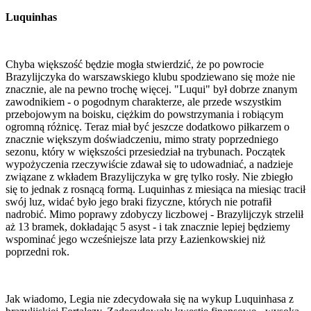
Luquinhas
Chyba większość będzie mogła stwierdzić, że po powrocie
Brazylijczyka do warszawskiego klubu spodziewano się może nie
znacznie, ale na pewno trochę więcej. "Luqui" był dobrze znanym
zawodnikiem - o pogodnym charakterze, ale przede wszystkim
przebojowym na boisku, ciężkim do powstrzymania i robiącym
ogromną różnicę. Teraz miał być jeszcze dodatkowo piłkarzem o
znacznie większym doświadczeniu, mimo straty poprzedniego
sezonu, który w większości przesiedział na trybunach. Początek
wypożyczenia rzeczywiście zdawał się to udowadniać, a nadzieje
związane z wkładem Brazylijczyka w grę tylko rosły. Nie zbiegło
się to jednak z rosnącą formą. Luquinhas z miesiąca na miesiąc tracił
swój luz, widać było jego braki fizyczne, których nie potrafił
nadrobić. Mimo poprawy zdobyczy liczbowej - Brazylijczyk strzelił
aż 13 bramek, dokładając 5 asyst - i tak znacznie lepiej będziemy
wspominać jego wcześniejsze lata przy Łazienkowskiej niż
poprzedni rok.
Jak wiadomo, Legia nie zdecydowała się na wykup Luquinhasa z