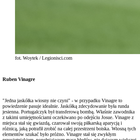
fot. Woytek / Legionisci.com
Ruben Vinagre
"Jedna jaskółka wiosny nie czyni" - w przypadku Vinagre to
powiedzenie pasuje idealnie. Jaskółką zdecydowanie była runda
jesienna. Portugalczyk był transferową bombą. Właśnie zawodnika
z takimi umiejętnościami oczekiwano po odejściu Josue. Vinagre z
miejsca stał się gwiazdą, czarował swoją piłkarską aparycją i
różnicą, jaką potrafił zrobić na całej przestrzeni boiska. Wiosną tych
elementów szukać było próżno. Vinagre stał się zwykłym
przeciętniakiem, popełniającym masę błędów, nie dającym większej