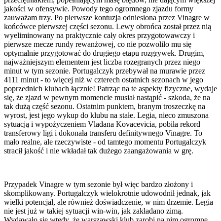
jakości w ofensywie. Powody tego ogromnego zjazdu formy
zauważam trzy. Po pierwsze kontuzja odniesiona przez Vinagre w
końcówce pierwszej części sezonu. Lewy obrońca został przez nią
wyeliminowany na praktycznie cały okres przygotowawczy i
pierwsze mecze rundy rewanżowej, co nie pozwoliło mu się
optymalnie przygotować do drugiego etapu rozgrywek. Drugim,
najważniejszym elementem jest liczba rozegranych przez niego
minut w tym sezonie. Portugalczyk przebywał na murawie przez
4111 minut - to więcej niż w czterech ostatnich sezonach w jego
poprzednich klubach łącznie! Patrząc na te aspekty fizyczne, wydaje
się, że zjazd w pewnym momencie musiał nastąpić - szkoda, że na
tak dużą część sezonu. Ostatnim punktem, branym troszeczkę na
wyrost, jest jego wykup do klubu na stałe. Legia, nieco zmuszona
sytuacją i wypożyczeniem Vladana Kovacevicia, pobiła rekord
transferowy ligi i dokonała transferu definitywnego Vinagre. To
mało realne, ale rzeczywiste - od tamtego momentu Portugalczyk
stracił jakość i nie wkładał tak dużego zaangażowania w grę.
Przypadek Vinagre w tym sezonie był więc bardzo złożony i
skomplikowany. Portugalczyk wielokrotnie udowodnił jednak, jak
wielki potencjał, ale również doświadczenie, w nim drzemie. Legia
nie jest już w takiej sytuacji win-win, jak zakładano zimą.
Wydawało się wtedy, że warszawski klub zarobi na nim ogromne