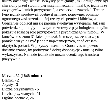
należy dać drugą szansę. Wszyscy pamiętamy, jak Portugalczyk był
chwalony przed swoimi pierwszymi meczami - miał być jednym ze
zwycięzców letnich przygotowań, a ostatecznie zawodził. Trener
Feio jednak spróbował, postawił na niego ponownie, pomimo
ogromnego zaskoczenia dużej rzeszy ekspertów i kibiców, a
Goncalves odpłacił mu się paroma świetnymi występami. Jak sam
potwierdził, pomogły mu w tym rozmowy z psychologiem, co tylko
pokazuje rosnącą rolę przygotowania psychicznego w futbolu. W
końcówce sezonu 31-latek pokazał, że może jeszcze znacząco
pomóc drużynie i być jedną z najważniejszych, choć czasami
ukrytych, postaci. W przyszłym sezonie Goncalves na pewno
dostanie szanse, by podtrzymać dobrą dyspozycję - musi ją tylko
wykorzystać. Na razie jednak nie można ocenić tego transferu
pozytywnie.
Mecze -
32 (1848 minut)
Bramki -
2
Asysty -
3
Liczba przyznanych
-
5
Liczba przyznanych
-
11
Ogólna ocena:
2,5/6