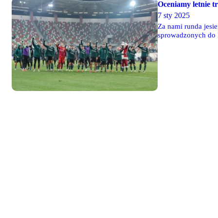
Oceniamy letnie tr
7 sty 2025
Za nami runda jesi
sprowadzonych do kl
zakontraktował Jace
są w skali szkolnej 