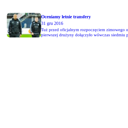
Oceniamy letnie transfery
31 gru 2016
Tuż przed oficjalnym rozpoczęciem zimowego okn
pierwszej drużyny dołączyło wówczas siedmiu p
Zapraszamy do zapoznania się z naszym pods