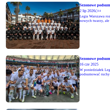
Sezonowe podsumow
2 lip 2026
14
Legia Warszawa roz
nowych twarzy, ale
ruchy transferowe,
"Wojskowi" przeprow
Sezonowe podsum
16 cze 2025
W poniedziałek Leg
podsumować ruchy t
do klubu, a wszystk