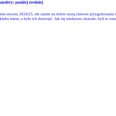
ansfery: poniżej średniej
enna sezonu 2024/25, ale zanim na dobre ruszą zimowe przygotowania i
ubu latem, a było ich dziewięć. Jak się niedawno okazało, byli to ost
k Zieliński. Sprawdźmy, jak na półmetku rozgrywek radzą sobie ci piłk
1-6.