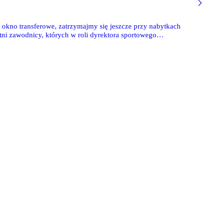
 okno transferowe, zatrzymajmy się jeszcze przy nabytkach
atni zawodnicy, których w roli dyrektora sportowego
arze i jakie są ich rokowania na przyszłość. Oceny wystawiane