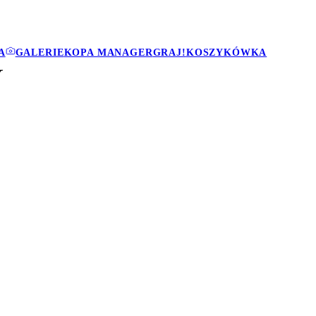
A
GALERIE
KOPA MANAGER
GRAJ!
KOSZYKÓWKA
Y