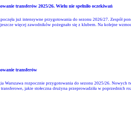
anie transferów 2025/26. Wielu nie spełniło oczekiwań
poczęła już intensywne przygotowania do sezonu 2026/27. Zespół pono
 jeszcze więcej zawodników pożegnało się z klubem. Na kolejne wzmo
 jakie stołeczna drużyna, za pośrednictwem duetu Michał Żewłakow - F
adzili łącznie 12 transferów do klubu, a wszystkie z nich ocenimy w s
owanie transferów
ia Warszawa rozpocznie przygotowania do sezonu 2025/26. Nowych twa
ransferowe, jakie stołeczna drużyna przeprowadziła w poprzednich ro
ie z nich ocenimy w skali szkolnej 1-6 i przedstawimy nasze rokowania