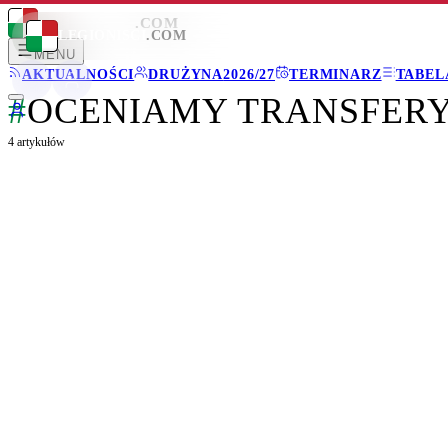
LEGIONISCI
.COM
LEGIONISCI
.COM
MENU
AKTUALNOŚCI
DRUŻYNA
2026/27
TERMINARZ
TABEL
#
OCENIAMY TRANSFER
4
artykułów