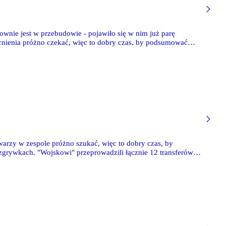
wnie jest w przebudowie - pojawiło się w nim już parę
cnienia próżno czekać, więc to dobry czas, by podsumować
redi Bobić przeprowadziła w poprzednich rozgrywkach.
kali szkolnej 1-6 i przedstawimy nasze rokowania.
rzy w zespole próżno szukać, więc to dobry czas, by
zgrywkach. "Wojskowi" przeprowadzili łącznie 12 transferów
.