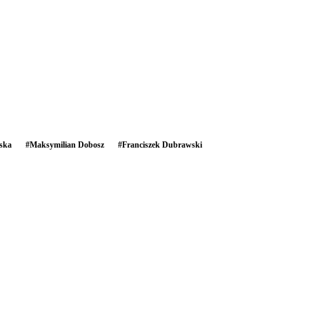
ska
#
Maksymilian Dobosz
#
Franciszek Dubrawski