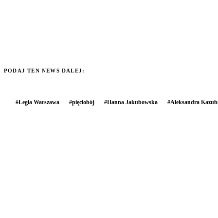
PODAJ TEN NEWS DALEJ:
#
Legia Warszawa
#
pięciobój
#
Hanna Jakubowska
#
Aleksandra Kazub