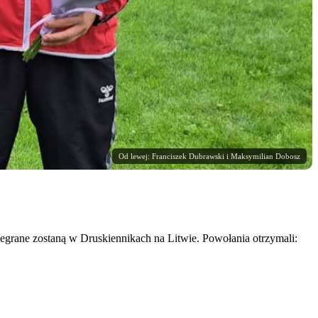
Od lewej: Franciszek Dubrawski i Maksymilian Dobosz
grane zostaną w Druskiennikach na Litwie. Powołania otrzymali: