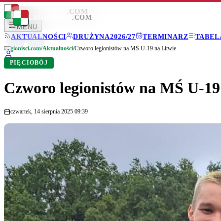
LEGIONISCI
.COM
LEGIONISCI
.COM
MENU
AKTUALNOŚCI
DRUŻYNA
2026/27
TERMINARZ
TABEL
Legionisci.com
/
Aktualności
/
Czworo legionistów na MŚ U-19 na Litwie
PIĘCIOBÓJ
Czworo legionistów na MŚ U-19
czwartek, 14 sierpnia 2025 09:39