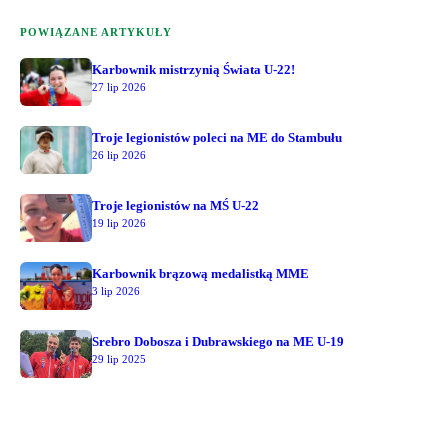
POWIĄZANE ARTYKUŁY
Karbownik mistrzynią Świata U-22!
27 lip 2026
Troje legionistów poleci na ME do Stambułu
26 lip 2026
Troje legionistów na MŚ U-22
19 lip 2026
Karbownik brązową medalistką MME
3 lip 2026
Srebro Dobosza i Dubrawskiego na ME U-19
29 lip 2025