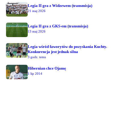
Legia II gra z Widzewem (transmisja)
21 maj 2026
Legia II gra z GKS-em (transmisja)
13 maj 2026
Legia wśród faworytów do pozyskania Kuchty.
Konkurencja jest jednak silna
3 godz. temu
Hibernian chce Ojamę
1 lip 2014