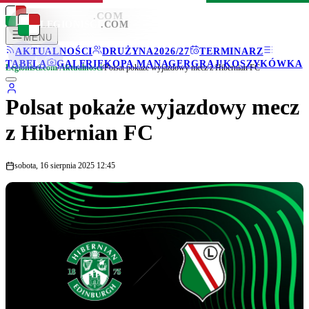
LEGIONISCI
.COM
LEGIONISCI
.COM
MENU
AKTUALNOŚCI
DRUŻYNA
2026/27
TERMINARZ
TABELA
GALERIE
KOPA MANAGER
GRAJ!
KOSZYKÓWKA
Legionisci.com
/
Aktualności
/
Polsat pokaże wyjazdowy mecz z Hibernian FC
Polsat pokaże wyjazdowy mecz
z Hibernian FC
sobota, 16 sierpnia 2025 12:45