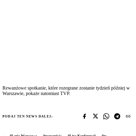
Rewanżowe spotkanie, które rozegrane zostanie tydzień później w
Warszawie, pokaże natomiast TVP.
PODAJ TEN NEWS DALEJ:
#
Legia Warszawa
#
transmisja
#
Liga Konferencji
#
tv