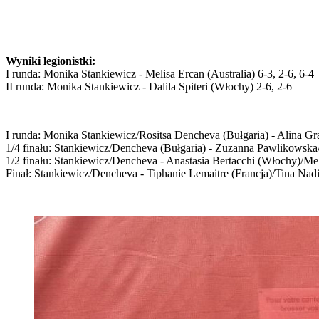
Wyniki legionistki:
I runda: Monika Stankiewicz - Melisa Ercan (Australia) 6-3, 2-6, 6-4
II runda: Monika Stankiewicz - Dalila Spiteri (Włochy) 2-6, 2-6
I runda: Monika Stankiewicz/Rositsa Dencheva (Bułgaria) - Alina Gr
1/4 finału: Stankiewicz/Dencheva (Bułgaria) - Zuzanna Pawlikowska
1/2 finału: Stankiewicz/Dencheva - Anastasia Bertacchi (Włochy)/Mel
Finał: Stankiewicz/Dencheva - Tiphanie Lemaitre (Francja)/Tina Nadin