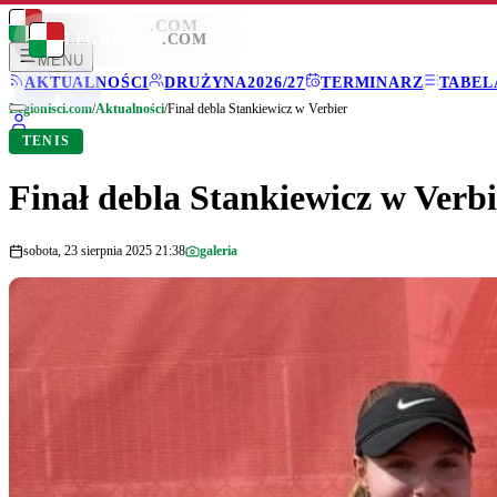
LEGIONISCI
.COM
LEGIONISCI
.COM
MENU
AKTUALNOŚCI
DRUŻYNA
2026/27
TERMINARZ
TABEL
Legionisci.com
/
Aktualności
/
Finał debla Stankiewicz w Verbier
TENIS
Finał debla Stankiewicz w Verbi
sobota, 23 sierpnia 2025 21:38
galeria