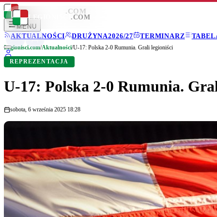
LEGIONISCI
.COM
LEGIONISCI
.COM
MENU
AKTUALNOŚCI
DRUŻYNA
2026/27
TERMINARZ
TABEL
Legionisci.com
/
Aktualności
/
U-17: Polska 2-0 Rumunia. Grali legioniści
REPREZENTACJA
U-17: Polska 2-0 Rumunia. Grali
sobota, 6 września 2025 18:28