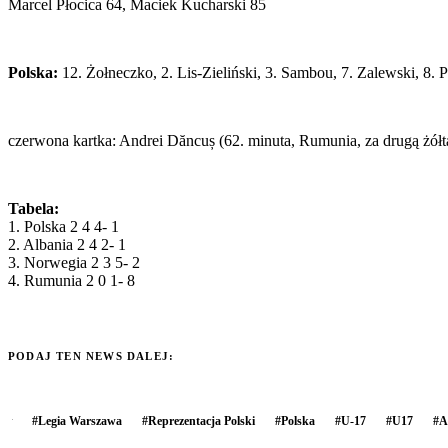
Marcel Płocica 64, Maciek Kucharski 85
Polska:
12. Żołneczko, 2. Lis-Zieliński, 3. Sambou, 7. Zalewski, 8. 
czerwona kartka: Andrei Dăncuș (62. minuta, Rumunia, za drugą żółt
Tabela:
1. Polska 2 4 4- 1
2. Albania 2 4 2- 1
3. Norwegia 2 3 5- 2
4. Rumunia 2 0 1- 8
PODAJ TEN NEWS DALEJ:
#
Legia Warszawa
#
Reprezentacja Polski
#
Polska
#
U-17
#
U17
#
A