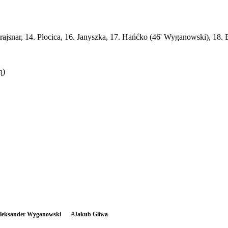
Prajsnar, 14. Płocica, 16. Janyszka, 17. Hańćko (46' Wyganowski), 18. 
ą)
leksander Wyganowski
#
Jakub Gliwa