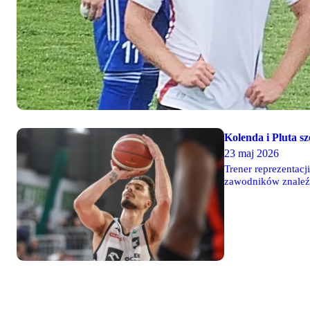
Kolenda i Pluta sz
23 maj 2026
Trener reprezentacj
zawodników znaleźl
Następnie rozegrają