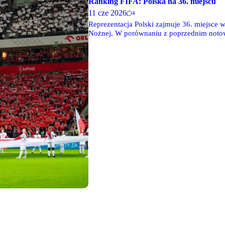
Ranking FIFA: Polska na 36. miejscu
11 cze 2026
4
Reprezentacja Polski zajmuje 36. miejsce
Nożnej. W porównaniu z poprzednim notow
przed Hiszpanią i Francją.