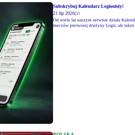
Subskrybuj Kalendarz Legionisty!
21 lip 2026
3
Od wielu lat naszym serwisie działa Kalend
meczów pierwszej drużyny Legii, ale także s
sposób na planowanie i śledzenie wszystk
POLSKA