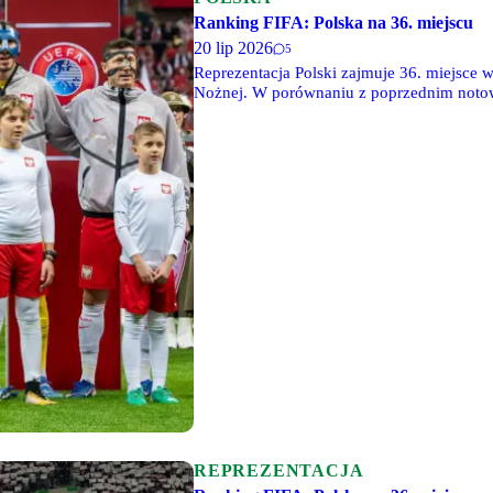
Ranking FIFA: Polska na 36. miejscu
20 lip 2026
5
Reprezentacja Polski zajmuje 36. miejsce
Nożnej. W porównaniu z poprzednim notow
Argentyną i Francją.
REPREZENTACJA