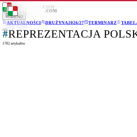
LEGIONISCI
.COM
LEGIONISCI
.COM
MENU
AKTUALNOŚCI
DRUŻYNA
2026/27
TERMINARZ
TABEL
#
REPREZENTACJA POLS
1782
artykułów