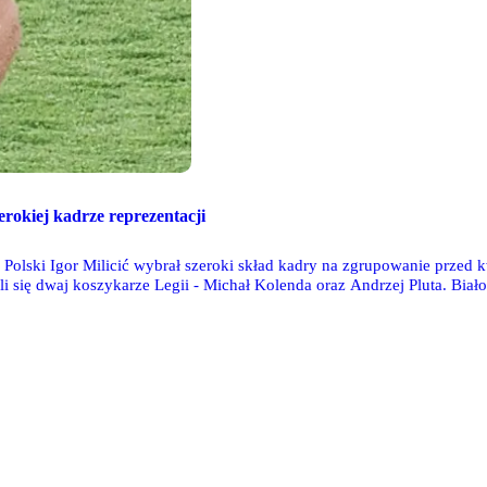
erokiej kadrze reprezentacji
i Polski Igor Milicić wybrał szeroki skład kadry na zgrupowanie przed 
i się dwaj koszykarze Legii - Michał Kolenda oraz Andrzej Pluta. Bi
 dwa spotkania - z Austrią (3 lipca, Wiedeń) oraz Holandią (6 lipca, Kr