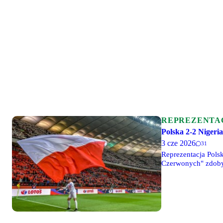
REPREZENTA
Polska 2-2 Nigeria
3 cze 2026
31
Reprezentacja Pols
Czerwonych" zdobyli
mecz spędził na ła