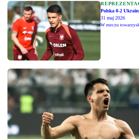
REPREZENTA
Polska 0-2 Ukrain
31 maj 2026
W meczu towarzyski