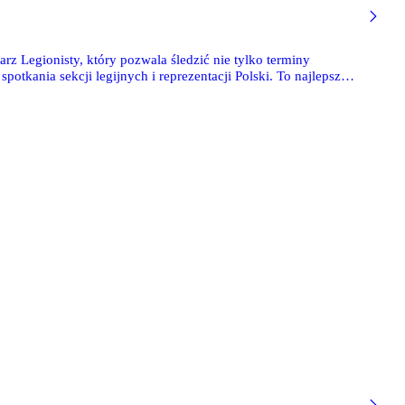
arz Legionisty, który pozwala śledzić nie tylko terminy
potkania sekcji legijnych i reprezentacji Polski. To najlepszy
ich meczów Legii Warszawa!