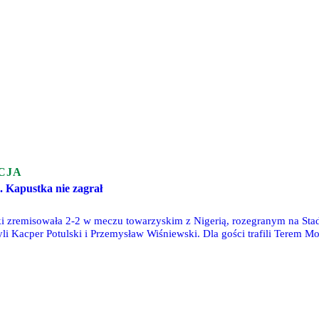
CJA
. Kapustka nie zagrał
ki zremisowała 2-2 w meczu towarzyskim z Nigerią, rozegranym na St
 Kacper Potulski i Przemysław Wiśniewski. Dla gości trafili Terem Mo
wce rezerwowych.