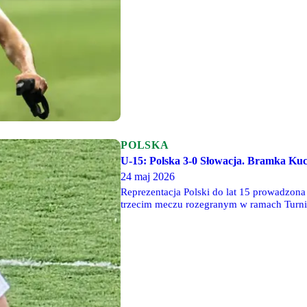
POLSKA
U-15: Polska 3-0 Słowacja. Bramka Kuc
24 maj 2026
Reprezentacja Polski do lat 15 prowadzona
trzecim meczu rozegranym w ramach Turni
Warszawa, Michał Kucała.