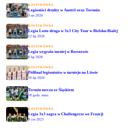
KOSZYKÓWKA
Legioniści drudzy w Austrii oraz Toruniu
3 sie 2026
KOSZYKÓWKA
Legia Lotto druga w 3x3 City Tour w Bielsku-Białej
12 lip 2026
KOSZYKÓWKA
Legia wygrała turniej w Rzeszowie
6 lip 2026
KOSZYKÓWKA
Półfinał legionistów w turnieju na Litwie
10 lip 2026
Termin meczu ze Śląskiem
18 godz. temu
KOSZYKÓWKA
Legia 3x3 zagra w Challengerze we Francji
8 cze 2023