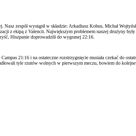
owej. Nasz zespół wystąpił w składzie: Arkadiusz Kobus, Michał Wojt
lizacji z ekipą z Valencii. Największym problemem naszej drużyny były
zyść, Hiszpanie doprowadzili do wygranej 22:16.
Campas 21:16 i na ostateczne rozstrzygnięcie musiała czekać do ostat
pudłowali tyle rzutów wolnych w pierwszym meczu, bowiem do kolejne