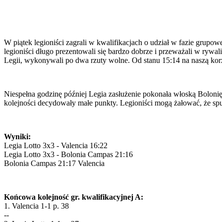
W piątek legioniści zagrali w kwalifikacjach o udział w fazie grup
legioniści długo prezentowali się bardzo dobrze i przeważali w rywa
Legii, wykonywali po dwa rzuty wolne. Od stanu 15:14 na naszą kor
Niespełna godzinę później Legia zasłużenie pokonała włoską Bolonię 
kolejności decydowały małe punkty. Legioniści mogą żałować, że s
Wyniki:
Legia Lotto 3x3 - Valencia 16:22
Legia Lotto 3x3 - Bolonia Campas 21:16
Bolonia Campas 21:17 Valencia
Końcowa kolejność gr. kwalifikacyjnej A:
1. Valencia 1-1 p. 38
--