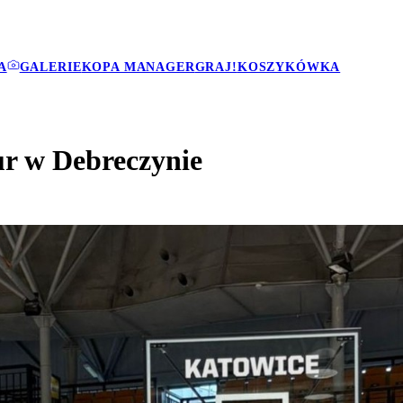
A
GALERIE
KOPA MANAGER
GRAJ!
KOSZYKÓWKA
ur w Debreczynie