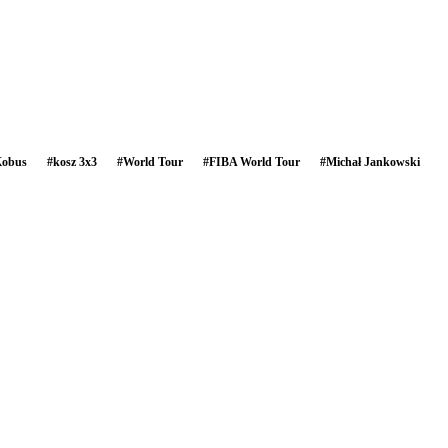
Kobus
#
kosz 3x3
#
World Tour
#
FIBA World Tour
#
Michał Jankowski