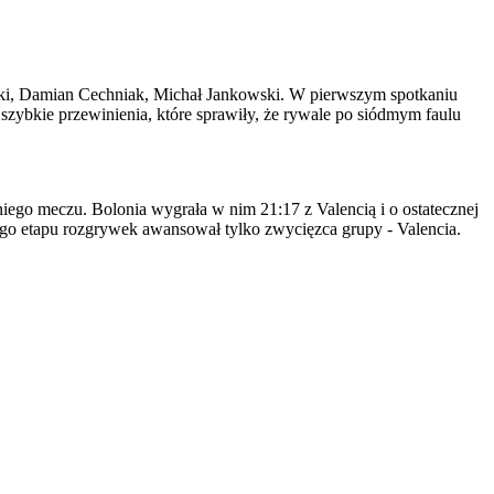
yński, Damian Cechniak, Michał Jankowski. W pierwszym spotkaniu
 szybkie przewinienia, które sprawiły, że rywale po siódmym faulu
niego meczu. Bolonia wygrała w nim 21:17 z Valencią i o ostatecznej
go etapu rozgrywek awansował tylko zwycięzca grupy - Valencia.