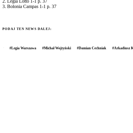
2. Legia Lotto 1-1 p. 37
3. Bolonia Campas 1-1 p. 37
PODAJ TEN NEWS DALEJ:
#
Legia Warszawa
#
Michał Wojtyński
#
Damian Cechniak
#
Arkadiusz 