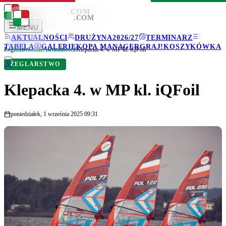
LEGIONISCI
.COM
LEGIONISCI
.COM
MENU
AKTUALNOŚCI
DRUŻYNA
2026/27
TERMINARZ
TABELA
GALERIE
KOPA MANAGER
GRAJ!
KOSZYKÓWKA
Legionisci.com
/
Aktualności
/
Klepacka 4. w MP kl. iQFoil
ŻEGLARSTWO
Klepacka 4. w MP kl. iQFoil
poniedziałek, 1 września 2025 09:31