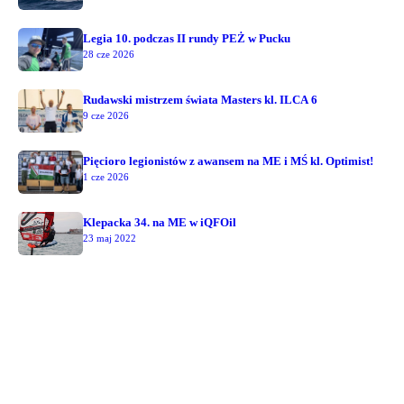
Legia 10. podczas II rundy PEŻ w Pucku
28 cze 2026
Rudawski mistrzem świata Masters kl. ILCA 6
9 cze 2026
Pięcioro legionistów z awansem na ME i MŚ kl. Optimist!
1 cze 2026
Klepacka 34. na ME w iQFOil
23 maj 2022