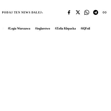
PODAJ TEN NEWS DALEJ:
#
Legia Warszawa
#
żeglarstwo
#
Zofia Klepacka
#
iQFoil