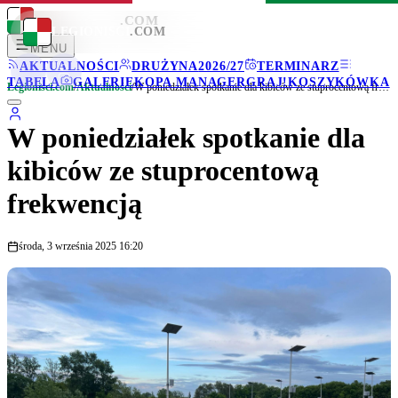
LEGIONISCI
.COM
LEGIONISCI
.COM
MENU
AKTUALNOŚCI
DRUŻYNA
2026/27
TERMINARZ
TABELA
GALERIE
KOPA MANAGER
GRAJ!
KOSZYKÓWKA
Legionisci.com
/
Aktualności
/
W poniedziałek spotkanie dla kibiców ze stuprocentową frekwencją
W poniedziałek spotkanie dla
kibiców ze stuprocentową
frekwencją
środa, 3 września 2025 16:20