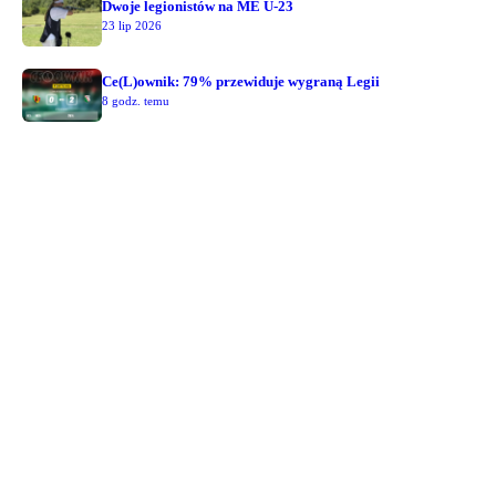
Dwoje legionistów na ME U-23
23 lip 2026
Ce(L)ownik: 79% przewiduje wygraną Legii
8 godz. temu