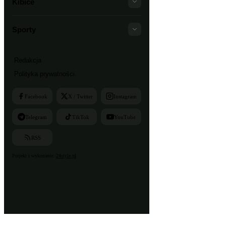
Kibice
Sporty
Redakcja
Polityka prywatności
Facebook
X / Twitter
Instagram
Telegram
TikTok
YouTube
RSS
Projekt i wykonanie:
24style.pl