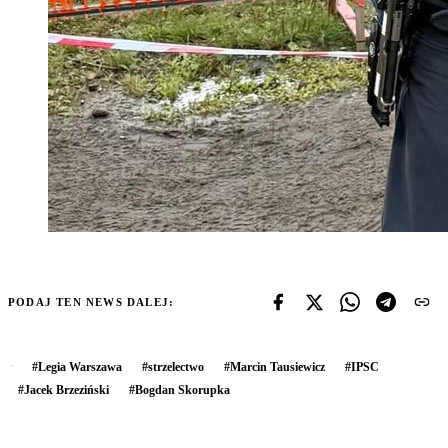
PODAJ TEN NEWS DALEJ:
#
Legia Warszawa
#
strzelectwo
#
Marcin Tausiewicz
#
IPSC
#
Jacek Brzeziński
#
Bogdan Skorupka