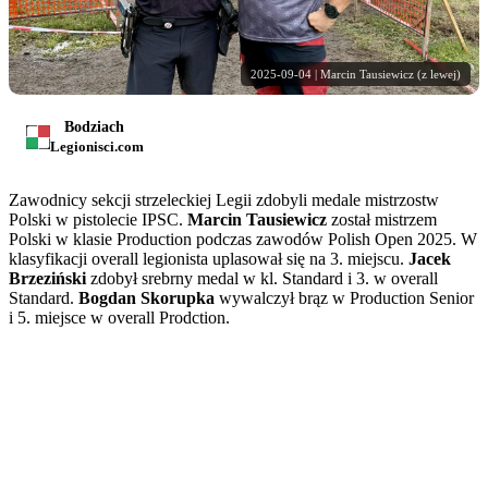
2025-09-04 | Marcin Tausiewicz (z lewej)
Bodziach
Legionisci.com
Zawodnicy sekcji strzeleckiej Legii zdobyli medale mistrzostw
Polski w pistolecie IPSC.
Marcin Tausiewicz
został mistrzem
Polski w klasie Production podczas zawodów Polish Open 2025. W
klasyfikacji overall legionista uplasował się na 3. miejscu.
Jacek
Brzeziński
zdobył srebrny medal w kl. Standard i 3. w overall
Standard.
Bogdan Skorupka
wywalczył brąz w Production Senior
i 5. miejsce w overall Prodction.