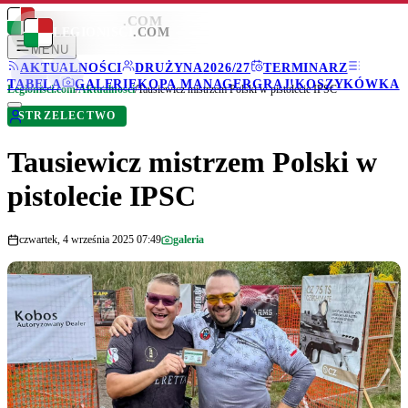
LEGIONISCI
.COM
LEGIONISCI
.COM
MENU
AKTUALNOŚCI
DRUŻYNA
2026/27
TERMINARZ
TABELA
GALERIE
KOPA MANAGER
GRAJ!
KOSZYKÓWKA
Legionisci.com
/
Aktualności
/
Tausiewicz mistrzem Polski w pistolecie IPSC
STRZELECTWO
Tausiewicz mistrzem Polski w
pistolecie IPSC
czwartek, 4 września 2025 07:49
galeria