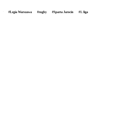
#
Legia Warszawa
#
rugby
#
Sparta Jarocin
#
1. liga