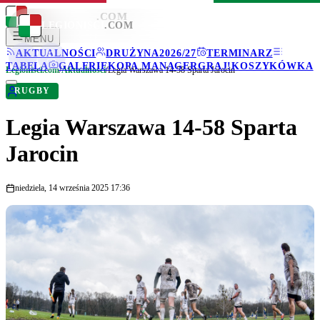
LEGIONISCI
.COM
LEGIONISCI
.COM
MENU
AKTUALNOŚCI
DRUŻYNA
2026/27
TERMINARZ
TABELA
GALERIE
KOPA MANAGER
GRAJ!
KOSZYKÓWKA
Legionisci.com
/
Aktualności
/
Legia Warszawa 14-58 Sparta Jarocin
RUGBY
Legia Warszawa 14-58 Sparta
Jarocin
niedziela, 14 września 2025 17:36