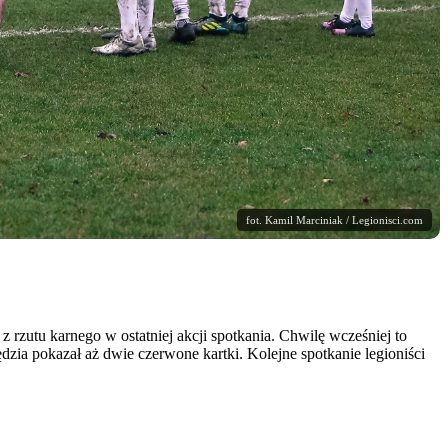
fot. Kamil Marciniak / Legionisci.com
 rzutu karnego w ostatniej akcji spotkania. Chwilę wcześniej to
zia pokazał aż dwie czerwone kartki. Kolejne spotkanie legioniści