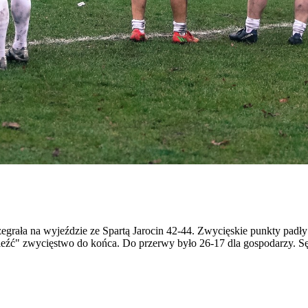
grała na wyjeździe ze Spartą Jarocin 42-44. Zwycięskie punkty padły z
ieźć" zwycięstwo do końca. Do przerwy było 26-17 dla gospodarzy. Sęd