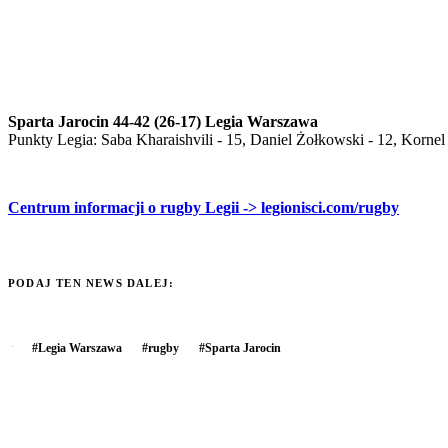
Sparta Jarocin 44-42 (26-17) Legia Warszawa
Punkty Legia: Saba Kharaishvili - 15, Daniel Żołkowski - 12, Kornel
Centrum informacji o rugby Legii -> legionisci.com/rugby
PODAJ TEN NEWS DALEJ:
#
Legia Warszawa
#
rugby
#
Sparta Jarocin