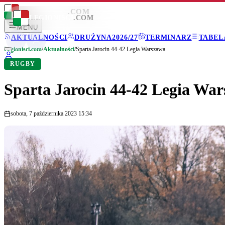
LEGIONISCI
.COM
LEGIONISCI
.COM
MENU
AKTUALNOŚCI
DRUŻYNA
2026/27
TERMINARZ
TABEL
Legionisci.com
/
Aktualności
/
Sparta Jarocin 44-42 Legia Warszawa
RUGBY
Sparta Jarocin 44-42 Legia Wa
sobota, 7 października 2023 15:34