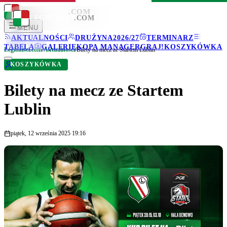
LEGIONISCI
.COM
LEGIONISCI
.COM
MENU
AKTUALNOŚCI
DRUŻYNA
2026/27
TERMINARZ
TABELA
GALERIE
KOPA MANAGER
GRAJ!
KOSZYKÓWKA
Legionisci.com
/
Aktualności
/
Bilety na mecz ze Startem Lublin
KOSZYKÓWKA
Bilety na mecz ze Startem
Lublin
piątek, 12 września 2025 19:16