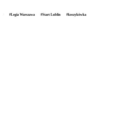
#
Legia Warszawa
#
Start Lublin
#
koszykówka