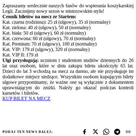
Zapraszamy serdecznie naszych fanów do wspierania koszykarskiej
Legii. Zacznijmy nowy sezon w mistrzowskim stylu!
Cennik biletów na mecz ze Startem:
Kat. czarna (rodzinna): 25 zł (ulgowy), 35 zł (normalny)
Kat. zielona: 40 zł (ulgowy), 50 zł (normalny)
Kat. biała: 50 zł (ulgowy), 60 zł (normalny)
Kat. czerwona: 60 zł (ulgowy), 70 zł (normalny)
Kat. Premium: 70 zł (ulgowy), 100 zł (normalny)
Kat. VIP: 179 zł (ulgowy), 320 zł (normalny)
Kat. VIP II: 179 zł
Ulgi przysługują:
uczniom i studentom studiów dziennych do 26
lat oraz osobom, które w dniu zakupu biletu ukończyły 65 lat.
Dzieci do lat 3 wchodzą na mecz za darmo, ale nie przysługuje im
dodatkowe miejsce siedzące. Wszystkim osobom kupującym bilety
ulgowe przypominamy, że ważne one są wyłącznie z dokumentem
uprawniającym do zniżki. Należy go okazać podczas kontroli
karnetów i biletów.
KUP BILET NA MECZ
PODAJ TEN NEWS DALEJ: