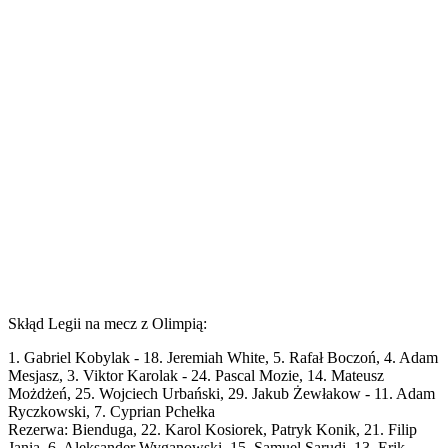
Skłąd Legii na mecz z Olimpią:
1. Gabriel Kobylak - 18. Jeremiah White, 5. Rafał Boczoń, 4. Adam
Mesjasz, 3. Viktor Karolak - 24. Pascal Mozie, 14. Mateusz
Możdżeń, 25. Wojciech Urbański, 29. Jakub Żewłakow - 11. Adam
Ryczkowski, 7. Cyprian Pchełka
Rezerwa: Bienduga, 22. Karol Kosiorek, Patryk Konik, 21. Filip
Jania, 6. Aleksander Wyganowski, 15. Samuel Sarudi, 13. Erik