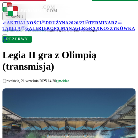
LEGIONISCI
.COM
LEGIONISCI
.COM
MENU
AKTUALNOŚCI
DRUŻYNA
2026/27
TERMINARZ
TABELA
GALERIE
KOPA MANAGER
GRAJ!
KOSZYKÓWKA
Legionisci.com
/
Aktualności
/
Legia II gra z Olimpią (transmisja)
REZERWY
Legia II gra z Olimpią
(transmisja)
niedziela, 21 września 2025 14:30
wideo