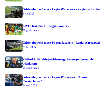
Gdzie obejrzeć mecz Legia Warszawa - Zagłębie Lubin?
1 sie 2026
L!VE: Korona 1-1 Legia (koniec)
20 godz. temu
Gdzie obejrzeć mecz Pogoń Szczecin - Legia Warszawa?
24 lip 2026
Zieliński: Bardziej ewidentnego karnego dawno nie
widziałem
19 godz. temu
Gdzie obejrzeć mecz Legia Warszawa - Raków
Częstochowa?
14 wrz 2024