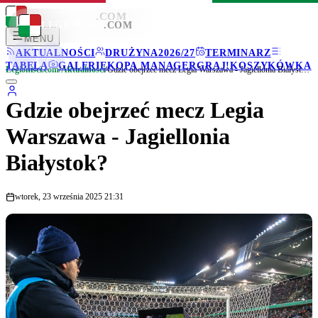
LEGIONISCI
.COM
LEGIONISCI
.COM
MENU
AKTUALNOŚCI
DRUŻYNA
2026/27
TERMINARZ
TABELA
GALERIE
KOPA MANAGER
GRAJ!
KOSZYKÓWKA
Legionisci.com
/
Aktualności
/
Gdzie obejrzeć mecz Legia Warszawa - Jagiellonia Białystok?
Gdzie obejrzeć mecz Legia
Warszawa - Jagiellonia
Białystok?
wtorek, 23 września 2025 21:31