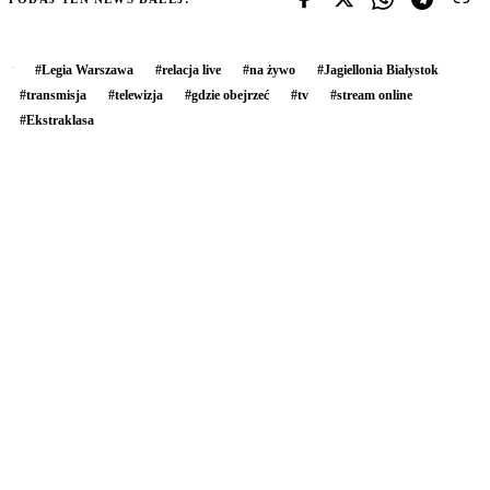
#
Legia Warszawa
#
relacja live
#
na żywo
#
Jagiellonia Białystok
#
transmisja
#
telewizja
#
gdzie obejrzeć
#
tv
#
stream online
#
Ekstraklasa