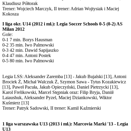
Klaudiusz Półtorak
Trener: Wojciech Marczyk, II trener: Adrian Wojtysiak i Maciej
Kokosza
I liga okr. U14 (2012 i mł.): Legia Soccer Schools 0-5 (0-2) AS
Milan 2012
Gole:
0-1 7 min. Borys Hausman
0-2 35 min. Iwo Palmowski
0-3 42 min. Dawid Sapijaszko
0-4 47 min. Antoni Postek
0-5 80 min. Iwo Palmowski
Legia LSS: Aleksander Zaremba [13] - Jakub Bujalski [13], Antoni
Brociek Ż, Michał Walczuk Ż, Szymon Sawa - Tytus Kozakiewicz
[13], Paweł Pacuła, Jakub Opieczyński, Daniel Pietrzycki [13],
Karol Frelikowski, Marcel Stępniak oraz: Filip Bryja, Daniił
Laiaushuk, Aleksander Pyzel, Maciej Dziankowski, Wiktor
Kuśmierz [13]
Trener: Patryk Sadowski, II trener: Kamil Kaźmierski
1 liga warszawska U13 (2013 i mł.): Marcovia Marki '13 - Legia
U13