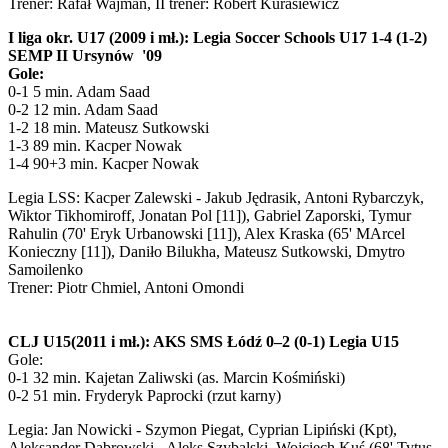
Trener: Rafał Wajman, II trener: Robert Kurasiewicz
I liga okr. U17 (2009 i mł.): Legia Soccer Schools U17 1-4 (1-2)
SEMP II Ursynów '09
Gole:
0-1 5 min. Adam Saad
0-2 12 min. Adam Saad
1-2 18 min. Mateusz Sutkowski
1-3 89 min. Kacper Nowak
1-4 90+3 min. Kacper Nowak
Legia LSS: Kacper Zalewski - Jakub Jędrasik, Antoni Rybarczyk,
Wiktor Tikhomiroff, Jonatan Pol [11]), Gabriel Zaporski, Tymur
Rahulin (70' Eryk Urbanowski [11]), Alex Kraska (65' MArcel
Konieczny [11]), Daniło Bilukha, Mateusz Sutkowski, Dmytro
Samoilenko
Trener: Piotr Chmiel, Antoni Omondi
CLJ U15(2011 i mł.): AKS SMS Łódź 0–2 (0-1) Legia U15
Gole:
0-1 32 min. Kajetan Zaliwski (as. Marcin Kośmiński)
0-2 51 min. Fryderyk Paprocki (rzut karny)
Legia: Jan Nowicki - Szymon Piegat, Cyprian Lipiński (Kpt),
Aleksander Dąbrowski - Aleks Szybalski, Wojciech Kuś (68' Tytus