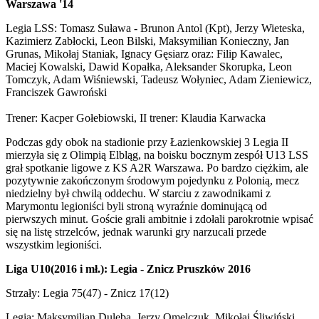
Warszawa '14
Legia LSS: Tomasz Suława - Brunon Antol (Kpt), Jerzy Wieteska,
Kazimierz Zabłocki, Leon Bilski, Maksymilian Konieczny, Jan
Grunas, Mikołaj Staniak, Ignacy Gęsiarz oraz: Filip Kawalec,
Maciej Kowalski, Dawid Kopałka, Aleksander Skorupka, Leon
Tomczyk, Adam Wiśniewski, Tadeusz Wołyniec, Adam Zieniewicz,
Franciszek Gawroński
Trener: Kacper Gołebiowski, II trener: Klaudia Karwacka
Podczas gdy obok na stadionie przy Łazienkowskiej 3 Legia II
mierzyła się z Olimpią Elbląg, na boisku bocznym zespół U13 LSS
grał spotkanie ligowe z KS A2R Warszawa. Po bardzo ciężkim, ale
pozytywnie zakończonym środowym pojedynku z Polonią, mecz
niedzielny był chwilą oddechu. W starciu z zawodnikami z
Marymontu legioniści byli stroną wyraźnie dominującą od
pierwszych minut. Goście grali ambitnie i zdołali parokrotnie wpisać
się na listę strzelców, jednak warunki gry narzucali przede
wszystkim legioniści.
Liga U10(2016 i mł.): Legia - Znicz Pruszków 2016
Strzały: Legia 75(47) - Znicz 17(12)
Legia: Maksymilian Duleba, Jerzy Omelczuk, Mikołaj Śliwiński,