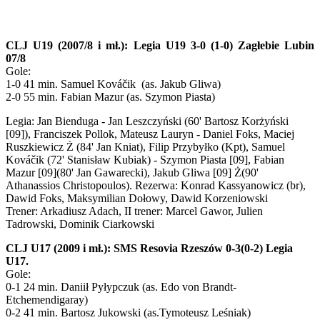
CLJ U19 (2007/8 i mł.): Legia U19 3-0 (1-0) Zagłebie Lubin
07/8
Gole:
1-0 41 min. Samuel Kováčik (as. Jakub Gliwa)
2-0 55 min. Fabian Mazur (as. Szymon Piasta)
Legia: Jan Bienduga - Jan Leszczyński (60' Bartosz Korżyński
[09]), Franciszek Pollok, Mateusz Lauryn - Daniel Foks, Maciej
Ruszkiewicz Ż (84' Jan Kniat), Filip Przybyłko (Kpt), Samuel
Kováčik (72' Stanisław Kubiak) - Szymon Piasta [09], Fabian
Mazur [09](80' Jan Gawarecki), Jakub Gliwa [09] Ż(90'
Athanassios Christopoulos). Rezerwa: Konrad Kassyanowicz (br),
Dawid Foks, Maksymilian Dołowy, Dawid Korzeniowski
Trener: Arkadiusz Adach, II trener: Marcel Gawor, Julien
Tadrowski, Dominik Ciarkowski
CLJ U17 (2009 i mł.): SMS Resovia Rzeszów 0-3(0-2) Legia
U17.
Gole:
0-1 24 min. Daniił Pyłypczuk (as. Edo von Brandt-
Etchemendigaray)
0-2 41 min. Bartosz Jukowski (as.Tymoteusz Leśniak)