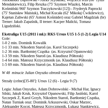
Mendakiewicz), Filip Reszka (75' Szymon Wlazło), Marcin
Kośmiński 960' Szymon Traczykowski [12]) - Fryderyk Paprocki
(75' Stanisław Maisiuk), Michał Kucała (62' Mikołaj Ćwikilewicz),
Kajetan Zaliwski (65' Antoni Kośmider) oraz Gabriel Magdziak (br)
Trener: Jakub Zapaśnik, II trener: Kacper Malicki, Tomasz
Ligudziński.
Ekstraliga U15 (2011 i mł.): RKS Ursus U15 1-5 (1-2) Legia U14
Gole:
1-0 2 min. Dominik Kowalik
1-1 33 min. Nikodem Staroń (as. Karol Szczepek)
1-2 36 min. Bartłomiej Cząstka (as. Krzysztof Opanowski)
1-3 59 min. Nikodem Staroń (as. Klaudiusz Półtorak)
1-4 64 min. Mateusz Krzyczmonik (as. Klaudiusz Półtorak)
1-5 69 min. Nikodem Staroń (as. Klaudiusz Półtorak)
W 48 minucie Julian Onyszko obronił rzut karny.
Strzały (celne)[35-80']: Ursus 12 (6) - Legia 9 (7)
Legia: Julian Onyszko, Adam Dobrowolski - Michał Har, Ignacy
Silski, Jakub Kruk, Krzysztof Opanowski, Filip Jasiński, Karol
Szczepek Ż, Karol Grzyb, Nikodem Staroń, Bartłomiej Cząstka,
Natan Turniak oraz: Dominik Arkuszewski, Oskar Marzec,
Aleksander Kocot, Mateusz Krzyczmonik, Łukasz Stankiewicz,