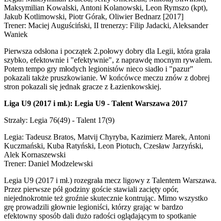
Maksymilian Kowalski, Antoni Kolanowski, Leon Rymszo (kpt),
Jakub Kotlimowski, Piotr Górak, Oliwier Bednarz [2017]
Trener: Maciej Auguściński, II trenerzy: Filip Jadacki, Aleksander
Waniek
Pierwsza odsłona i początek 2.połowy dobry dla Legii, która grała
szybko, efektownie i "efektywnie", z naprawdę mocnym rywalem.
Potem tempo gry młodych legionistów nieco siadło i "pazur"
pokazali także pruszkowianie. W końcówce meczu znów z dobrej
stron pokazali się jednak gracze z Łazienkowskiej.
Liga U9 (2017 i mł.): Legia U9 - Talent Warszawa 2017
Strzały: Legia 76(49) - Talent 17(9)
Legia: Tadeusz Bratos, Matvij Chyryba, Kazimierz Marek, Antoni
Kuczmański, Kuba Ratyński, Leon Piotuch, Czesław Jarzyński,
Alek Kornaszewski
Trener: Daniel Modzelewski
Legia U9 (2017 i mł.) rozegrała mecz ligowy z Talentem Warszawa.
Przez pierwsze pół godziny goście stawiali zacięty opór,
niejednokrotnie też groźnie skutecznie kontrując. Mimo wszystko
grę prowadzili głownie legioniści, którzy grając w bardzo
efektowny sposób dali dużo radości oglądającym to spotkanie