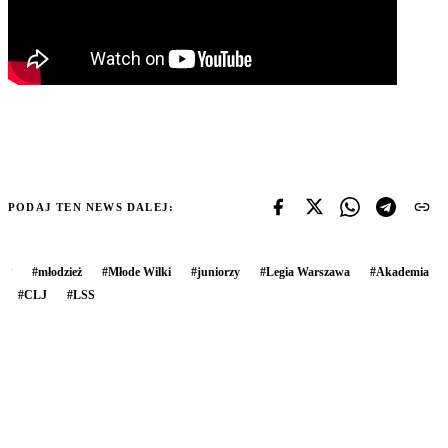
PODAJ TEN NEWS DALEJ:
#
młodzież
#
Młode Wilki
#
juniorzy
#
Legia Warszawa
#
Akademia
#
CLJ
#
LSS