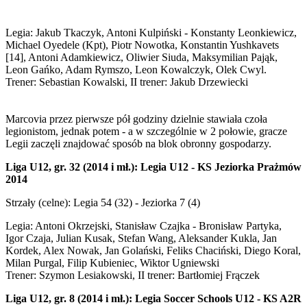
Legia: Jakub Tkaczyk, Antoni Kulpiński - Konstanty Leonkiewicz,
Michael Oyedele (Kpt), Piotr Nowotka, Konstantin Yushkavets
[14], Antoni Adamkiewicz, Oliwier Siuda, Maksymilian Pająk,
Leon Gańko, Adam Rymszo, Leon Kowalczyk, Olek Cwyl.
Trener: Sebastian Kowalski, II trener: Jakub Drzewiecki
Marcovia przez pierwsze pół godziny dzielnie stawiała czoła
legionistom, jednak potem - a w szczególnie w 2 połowie, gracze
Legii zaczęli znajdować sposób na blok obronny gospodarzy.
Liga U12, gr. 32 (2014 i mł.): Legia U12 - KS Jeziorka Prażmów
2014
Strzały (celne): Legia 54 (32) - Jeziorka 7 (4)
Legia: Antoni Okrzejski, Stanisław Czajka - Bronisław Partyka,
Igor Czaja, Julian Kusak, Stefan Wang, Aleksander Kukla, Jan
Kordek, Alex Nowak, Jan Golański, Feliks Chaciński, Diego Koral,
Milan Purgal, Filip Kubieniec, Wiktor Ugniewski
Trener: Szymon Lesiakowski, II trener: Bartłomiej Frączek
Liga U12, gr. 8 (2014 i mł.): Legia Soccer Schools U12 - KS A2R