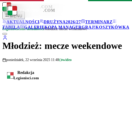
LEGIONISCI
.COM
LEGIONISCI
.COM
MENU
AKTUALNOŚCI
DRUŻYNA
2026/27
TERMINARZ
TABELA
GALERIE
KOPA MANAGER
GRAJ!
KOSZYKÓWKA
Legionisci.com
/
Aktualności
/
Młodzież: mecze weekendowe
Młodzież: mecze weekendowe
poniedziałek, 22 września 2025 11:48
wideo
Redakcja
Legionisci.com