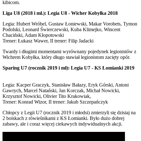
kibicom.
Liga U8 (2018 i mł.): Legia U8 - Wicher Kobyłka 2018
Legia: Hubert Wróbel, Gustaw Łoniewski, Makar Vorobets, Tymon
Podolski, Leonard Świerczewski, Kuba Klimejko, Wincent
Chaciński, Adam Kłopotowski
Trener: Łukasz Wawer, II trener: Filip Jadacki
Twardy i długimi momentami wyrównany pojedynek legionistów z
Wichrem Kobyłka, który długo stawiał legionistom zacięty opór.
Sparing U7 (rocznik 2019 i mł): Legia U7 - KS Łomianki 2019
Legia: Kacper Graczyk, Stanisław Bałazy, Eryk Górski, Antoni
Gawrych, Marcel Natański, Jan Korczak, Michał Nowicki,
Krzysztof Nowicki, Olivier Tito Krakowiak,
Trener: Konrad Wizor, II trener: Jakub Szczepańczyk
Chłopcy z Legii U7 (rocznik 2019 i młodsi) zmierzyli się dzisiaj na
2 boiskach z rówieśnikami z KS Łomianki. Było dużo dobrej
zabawy, ale i coraz więcej ciekawych indywidualnych akcji.