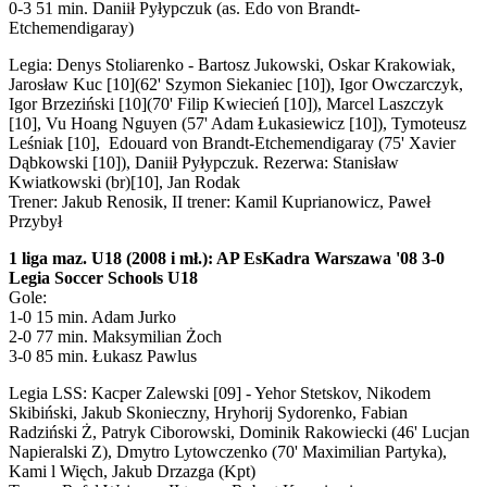
0-3 51 min. Daniił Pyłypczuk (as. Edo von Brandt-
Etchemendigaray)
Legia: Denys Stoliarenko - Bartosz Jukowski, Oskar Krakowiak,
Jarosław Kuc [10](62' Szymon Siekaniec [10]), Igor Owczarczyk,
Igor Brzeziński [10](70' Filip Kwiecień [10]), Marcel Laszczyk
[10], Vu Hoang Nguyen (57' Adam Łukasiewicz [10]), Tymoteusz
Leśniak [10], Edouard von Brandt-Etchemendigaray (75' Xavier
Dąbkowski [10]), Daniił Pyłypczuk. Rezerwa: Stanisław
Kwiatkowski (br)[10], Jan Rodak
Trener: Jakub Renosik, II trener: Kamil Kuprianowicz, Paweł
Przybył
1 liga maz. U18 (2008 i mł.): AP EsKadra Warszawa '08 3-0
Legia Soccer Schools U18
Gole:
1-0 15 min. Adam Jurko
2-0 77 min. Maksymilian Żoch
3-0 85 min. Łukasz Pawlus
Legia LSS: Kacper Zalewski [09] - Yehor Stetskov, Nikodem
Skibiński, Jakub Skonieczny, Hryhorij Sydorenko, Fabian
Radziński Ż, Patryk Ciborowski, Dominik Rakowiecki (46' Lucjan
Napieralski Z), Dmytro Lytowczenko (70' Maximilian Partyka),
Kami l Więch, Jakub Drzazga (Kpt)