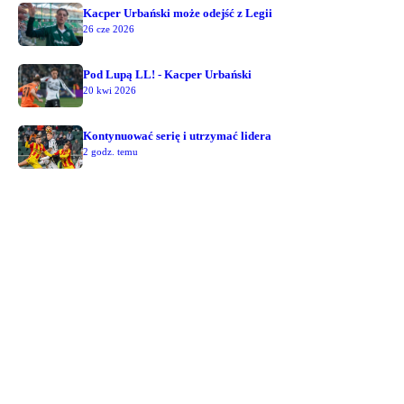
Kacper Urbański może odejść z Legii
26 cze 2026
Pod Lupą LL! - Kacper Urbański
20 kwi 2026
Kontynuować serię i utrzymać lidera
2 godz. temu