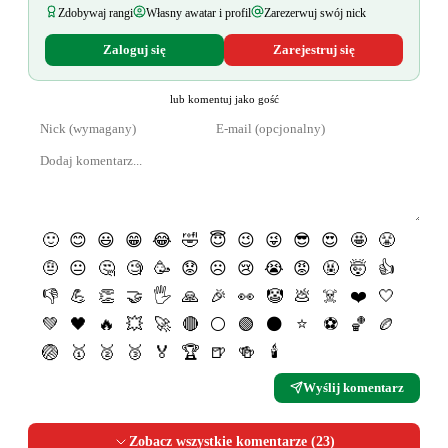
Zdobywaj rangi
Własny awatar i profil
Zarezerwuj swój nick
Zaloguj się
Zarejestruj się
lub komentuj jako gość
🙂
😊
😃
😁
😂
🤣
😇
😉
😜
😎
😍
🤩
😤
🤨
😐
🤔
🧐
🥳
😟
☹️
😢
😭
😡
🤬
🤯
👍
👎
💪
👏
🤝
🖐
🙏
🎉
👀
🤡
💩
☠️
❤️
🤍
💚
🖤
🔥
💥
🚀
🔴
⚪️
🟢
⚫️
⭐️
⚽️
🏀
🏉
🏐
🥇
🥈
🥉
🏅
🏆
🍺
🍻
🕯
Wyślij komentarz
Zobacz wszystkie komentarze (
23
)