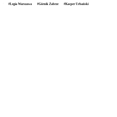
#
Legia Warszawa
#
Górnik Zabrze
#
Kacper Urbański