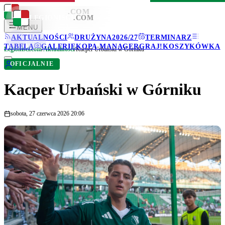
LEGIONISCI
.COM
LEGIONISCI
.COM
MENU
AKTUALNOŚCI
DRUŻYNA
2026/27
TERMINARZ
TABELA
GALERIE
KOPA MANAGER
GRAJ!
KOSZYKÓWKA
Legionisci.com
/
Aktualności
/
Kacper Urbański w Górniku
OFICJALNIE
Kacper Urbański w Górniku
sobota, 27 czerwca 2026 20:06