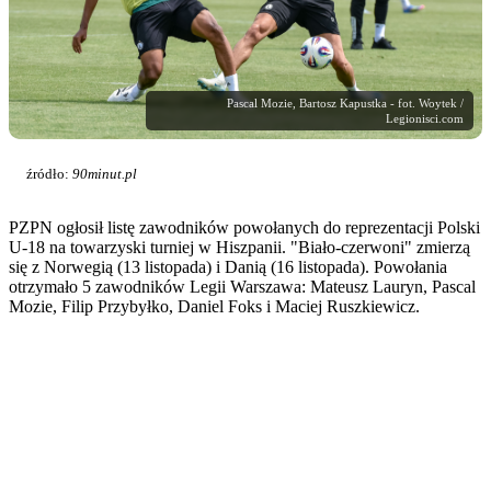
Pascal Mozie, Bartosz Kapustka - fot. Woytek /
Legionisci.com
źródło:
90minut.pl
PZPN ogłosił listę zawodników powołanych do reprezentacji Polski
U-18 na towarzyski turniej w Hiszpanii. "Biało-czerwoni" zmierzą
się z Norwegią (13 listopada) i Danią (16 listopada). Powołania
otrzymało 5 zawodników Legii Warszawa: Mateusz Lauryn, Pascal
Mozie, Filip Przybyłko, Daniel Foks i Maciej Ruszkiewicz.