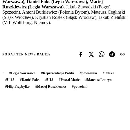
Warszawa), Daniel Foks (Legia Warszawa), Maciej
Ruszkiewicz (Legia Warszawa)
, Jakub Zawadzki (Pogoń
Szczecin), Antoni Burkiewicz (Polonia Bytom), Mateusz Cegliński
(Śląsk Wrocław), Krystian Rostek (Śląsk Wrocław), Jakub Zieliński
(VfL Wolfsburg, Niemcy).
PODAJ TEN NEWS DALEJ:
#
Legia Warszawa
#
Reprezentacja Polski
#
powołania
#
Polska
#
U-18
#
Daniel Foks
#
U18
#
Pascal Mozie
#
Mateusz Lauryn
#
Filip Przybyłko
#
Maciej Ruszkiewicz
#
powołani