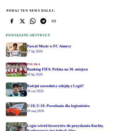
PODAJ TEN NEWS DALEJ:
POWIĄZANE ARTYKUŁY
Pascal Mozie w FC Annecy
17 lip 2026
POLSKA
Ranking FIFA: Polska na 36. miejscu
20 lip 2026
Kolejni zawodnicy odejdą z Legii?
30 cze 2026
U-18, U-19: Powołania dla legionistów
19 maj 2026
Legia wśród faworytów do pozyskania Kuchty.
Konkurencja jest jednak silna