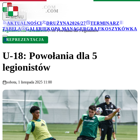
LEGIONISCI
.COM
LEGIONISCI
.COM
MENU
AKTUALNOŚCI
DRUŻYNA
2026/27
TERMINARZ
TABELA
GALERIE
KOPA MANAGER
GRAJ!
KOSZYKÓWKA
Legionisci.com
/
Aktualności
/
U-18: Powołania dla 5 legionistów
REPREZENTACJA
U-18: Powołania dla 5
legionistów
sobota, 1 listopada 2025 11:00