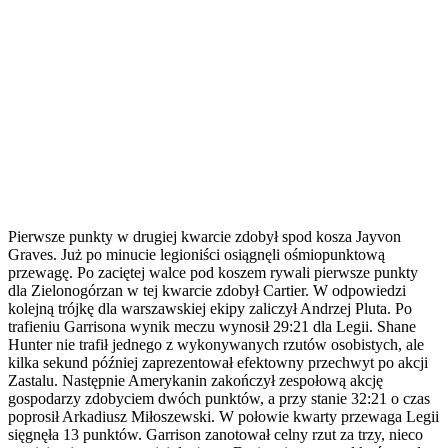
Pierwsze punkty w drugiej kwarcie zdobył spod kosza Jayvon
Graves. Już po minucie legioniści osiągnęli ośmiopunktową
przewagę. Po zaciętej walce pod koszem rywali pierwsze punkty
dla Zielonogórzan w tej kwarcie zdobył Cartier. W odpowiedzi
kolejną trójkę dla warszawskiej ekipy zaliczył Andrzej Pluta. Po
trafieniu Garrisona wynik meczu wynosił 29:21 dla Legii. Shane
Hunter nie trafił jednego z wykonywanych rzutów osobistych, ale
kilka sekund później zaprezentował efektowny przechwyt po akcji
Zastalu. Następnie Amerykanin zakończył zespołową akcję
gospodarzy zdobyciem dwóch punktów, a przy stanie 32:21 o czas
poprosił Arkadiusz Miłoszewski. W połowie kwarty przewaga Legii
sięgnęła 13 punktów. Garrison zanotował celny rzut za trzy, nieco