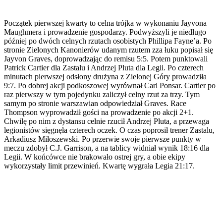
Początek pierwszej kwarty to celna trójka w wykonaniu Jayvona
Maughmera i prowadzenie gospodarzy. Podwyższyli je niedługo
później po dwóch celnych rzutach osobistych Phillipa Fayne’a. Po
stronie Zielonych Kanonierów udanym rzutem zza łuku popisał się
Jayvon Graves, doprowadzając do remisu 5:5. Potem punktowali
Patrick Cartier dla Zastalu i Andrzej Pluta dla Legii. Po czterech
minutach pierwszej odsłony drużyna z Zielonej Góry prowadziła
9:7. Po dobrej akcji podkoszowej wyrównał Carl Ponsar. Cartier po
raz pierwszy w tym pojedynku zaliczył celny rzut za trzy. Tym
samym po stronie warszawian odpowiedział Graves. Race
Thompson wyprowadził gości na prowadzenie po akcji 2+1.
Chwilę po nim z dystansu celnie rzucił Andrzej Pluta, a przewaga
legionistów sięgnęła czterech oczek. O czas poprosił trener Zastalu,
Arkadiusz Miłoszewski. Po przerwie swoje pierwsze punkty w
meczu zdobył C.J. Garrison, a na tablicy widniał wynik 18:16 dla
Legii. W końcówce nie brakowało ostrej gry, a obie ekipy
wykorzystały limit przewinień. Kwartę wygrała Legia 21:17.