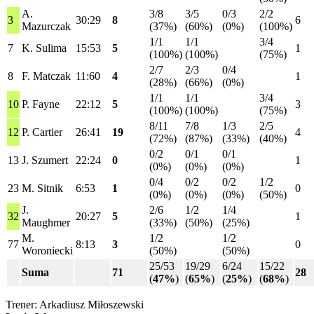
A.
3/8
3/5
0/3
2/2
3
30:29
8
6
Mazurczak
(37%)
(60%)
(0%)
(100%)
1/1
1/1
3/4
7
K. Sulima
15:53
5
1
(100%)
(100%)
(75%)
2/7
2/3
0/4
8
F. Matczak
11:60
4
1
(28%)
(66%)
(0%)
1/1
1/1
3/4
10
P. Fayne
22:12
5
3
(100%)
(100%)
(75%)
8/11
7/8
1/3
2/5
12
P. Cartier
26:41
19
4
(72%)
(87%)
(33%)
(40%)
0/2
0/1
0/1
13
J. Szumert
22:24
0
1
(0%)
(0%)
(0%)
0/4
0/2
0/2
1/2
23
M. Sitnik
6:53
1
0
(0%)
(0%)
(0%)
(50%)
J.
2/6
1/2
1/4
32
20:27
5
1
Maughmer
(33%)
(50%)
(25%)
M.
1/2
1/2
77
8:13
3
0
Woroniecki
(50%)
(50%)
25/53
19/29
6/24
15/22
Suma
71
28
(
47%
)
(
65%
)
(
25%
)
(
68%
)
Trener: Arkadiusz Miłoszewski