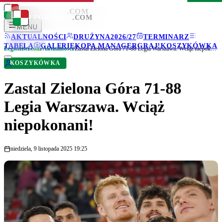
LEGIONISCI
.COM
LEGIONISCI
.COM
MENU
AKTUALNOŚCI
DRUŻYNA
2026/27
TERMINARZ
TABELA
GALERIE
KOPA MANAGER
GRAJ!
KOSZYKÓWKA
Legionisci.com
/
Aktualności
/
Zastal Zielona Góra 71-88 Legia Warszawa. Wciąż niepokonani!
KOSZYKÓWKA
Zastal Zielona Góra 71-88
Legia Warszawa. Wciąż
niepokonani!
niedziela, 9 listopada 2025 19:25