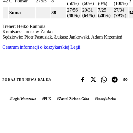
42
C. Ponsar
27:05
8
3
(50%)
(60%)
(0%)
(100%)
27/56
20/31
7/25
27/34
Suma
88
3
(
48%
)
(
64%
)
(
28%
)
(
79%
)
Trener: Heiko Rannula
Komisarz: Jarosław Żabko
Sędziowie: Piotr Pastusiak, Łukasz Jankowski, Adam Krzemień
Centrum informacji o koszykarskiej Legii
PODAJ TEN NEWS DALEJ:
#
Legia Warszawa
#
PLK
#
Zastal Zielona Góra
#
koszykówka