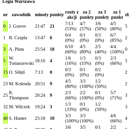
Legia Warszawa
rzuty z
za 2
za 3
za 1
nr
zawodnik
minuty
punkty
zb
akcji
punkty
punkty
punkt
7/13
4/7
3/6
4/5
0
J. Graves
21:47
21
5
(53%)
(57%)
(50%)
(80%)
0/4
0/1
0/3
6/7
1
B. Czapla
13:47
6
2
(0%)
(0%)
(0%)
(85%)
6/10
4/5
2/5
4/4
3
A. Pluta
25:54
18
0
(60%)
(80%)
(40%)
(100%)
W.
1/6
1/3
0/3
2/3
5
18:16
4
5
Tomaszewski
(16%)
(33%)
(0%)
(66%)
0/3
0/1
0/2
15
O. Siliņš
7:13
0
2
(0%)
(0%)
(0%)
4/5
3/3
1/2
23
M. Kolenda
20:51
9
2
(80%)
(100%)
(50%)
R.
2/3
2/2
0/1
5/7
25
20:24
9
3
Thompson
(66%)
(100%)
(0%)
(71%)
1/3
0/1
1/2
32
M. Wilczek
19:24
3
3
(33%)
(0%)
(50%)
3/3
3/3
4/6
40
S. Hunter
25:18
10
4
(100%)
(100%)
(66%)
3/6
3/5
0/1
2/2