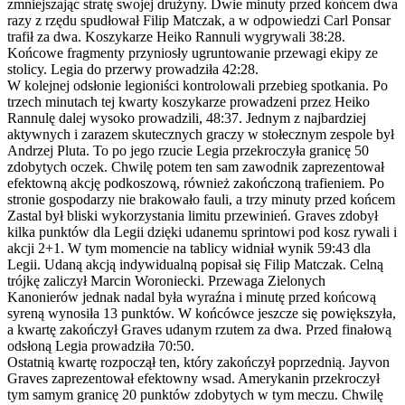
zmniejszając stratę swojej drużyny. Dwie minuty przed końcem dwa
razy z rzędu spudłował Filip Matczak, a w odpowiedzi Carl Ponsar
trafił za dwa. Koszykarze Heiko Rannuli wygrywali 38:28.
Końcowe fragmenty przyniosły ugruntowanie przewagi ekipy ze
stolicy. Legia do przerwy prowadziła 42:28.
W kolejnej odsłonie legioniści kontrolowali przebieg spotkania. Po
trzech minutach tej kwarty koszykarze prowadzeni przez Heiko
Rannulę dalej wysoko prowadzili, 48:37. Jednym z najbardziej
aktywnych i zarazem skutecznych graczy w stołecznym zespole był
Andrzej Pluta. To po jego rzucie Legia przekroczyła granicę 50
zdobytych oczek. Chwilę potem ten sam zawodnik zaprezentował
efektowną akcję podkoszową, również zakończoną trafieniem. Po
stronie gospodarzy nie brakowało fauli, a trzy minuty przed końcem
Zastal był bliski wykorzystania limitu przewinień. Graves zdobył
kilka punktów dla Legii dzięki udanemu sprintowi pod kosz rywali i
akcji 2+1. W tym momencie na tablicy widniał wynik 59:43 dla
Legii. Udaną akcją indywidualną popisał się Filip Matczak. Celną
trójkę zaliczył Marcin Woroniecki. Przewaga Zielonych
Kanonierów jednak nadal była wyraźna i minutę przed końcową
syreną wynosiła 13 punktów. W końcówce jeszcze się powiększyła,
a kwartę zakończył Graves udanym rzutem za dwa. Przed finałową
odsłoną Legia prowadziła 70:50.
Ostatnią kwartę rozpoczął ten, który zakończył poprzednią. Jayvon
Graves zaprezentował efektowny wsad. Amerykanin przekroczył
tym samym granicę 20 punktów zdobytych w tym meczu. Chwilę