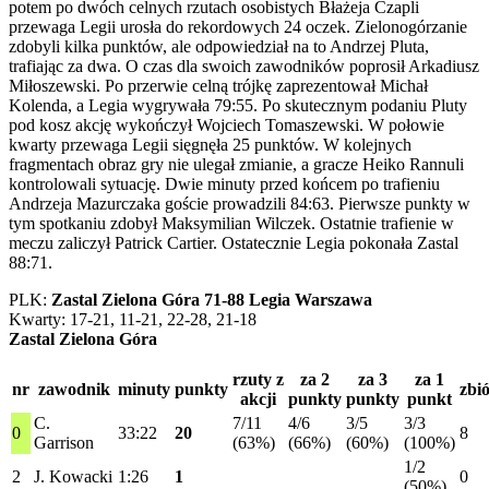
potem po dwóch celnych rzutach osobistych Błażeja Czapli
przewaga Legii urosła do rekordowych 24 oczek. Zielonogórzanie
zdobyli kilka punktów, ale odpowiedział na to Andrzej Pluta,
trafiając za dwa. O czas dla swoich zawodników poprosił Arkadiusz
Miłoszewski. Po przerwie celną trójkę zaprezentował Michał
Kolenda, a Legia wygrywała 79:55. Po skutecznym podaniu Pluty
pod kosz akcję wykończył Wojciech Tomaszewski. W połowie
kwarty przewaga Legii sięgnęła 25 punktów. W kolejnych
fragmentach obraz gry nie ulegał zmianie, a gracze Heiko Rannuli
kontrolowali sytuację. Dwie minuty przed końcem po trafieniu
Andrzeja Mazurczaka goście prowadzili 84:63. Pierwsze punkty w
tym spotkaniu zdobył Maksymilian Wilczek. Ostatnie trafienie w
meczu zaliczył Patrick Cartier. Ostatecznie Legia pokonała Zastal
88:71.
PLK:
Zastal Zielona Góra 71-88 Legia Warszawa
Kwarty: 17-21, 11-21, 22-28, 21-18
Zastal Zielona Góra
rzuty z
za 2
za 3
za 1
nr
zawodnik
minuty
punkty
zbi
akcji
punkty
punkty
punkt
C.
7/11
4/6
3/5
3/3
0
33:22
20
8
Garrison
(63%)
(66%)
(60%)
(100%)
1/2
2
J. Kowacki
1:26
1
0
(50%)