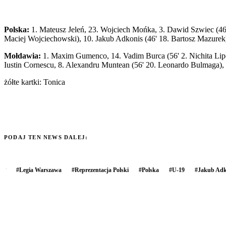
Polska:
1. Mateusz Jeleń, 23. Wojciech Mońka, 3. Dawid Szwiec (46'
Maciej Wojciechowski), 10. Jakub Adkonis (46' 18. Bartosz Mazurek
Mołdawia:
1. Maxim Gumenco, 14. Vadim Burca (56' 2. Nichita Lipcan
Iustin Cornescu, 8. Alexandru Muntean (56' 20. Leonardo Bulmaga), 
żółte kartki: Tonica
PODAJ TEN NEWS DALEJ:
#
Legia Warszawa
#
Reprezentacja Polski
#
Polska
#
U-19
#
Jakub Adk