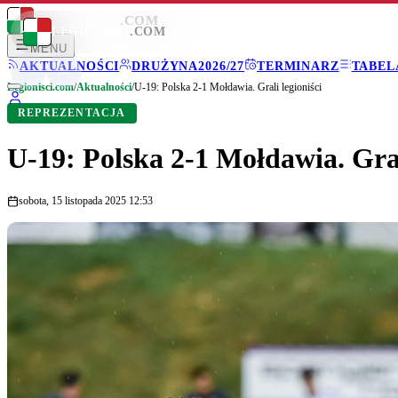
LEGIONISCI
.COM
LEGIONISCI
.COM
MENU
AKTUALNOŚCI
DRUŻYNA
2026/27
TERMINARZ
TABEL
Legionisci.com
/
Aktualności
/
U-19: Polska 2-1 Mołdawia. Grali legioniści
REPREZENTACJA
U-19: Polska 2-1 Mołdawia. Gral
sobota, 15 listopada 2025 12:53