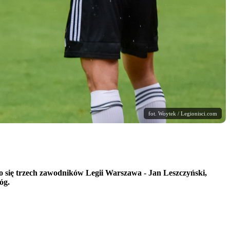
fot. Woytek / Legionisci.com
 się trzech zawodników Legii Warszawa - Jan Leszczyński,
óg.