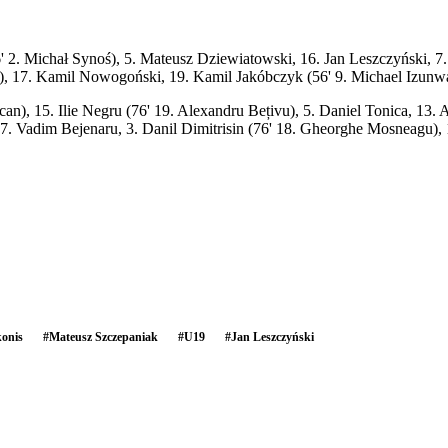
 2. Michał Synoś), 5. Mateusz Dziewiatowski, 16. Jan Leszczyński, 7.
), 17. Kamil Nowogoński, 19. Kamil Jakóbczyk (56' 9. Michael Izunw
), 15. Ilie Negru (76' 19. Alexandru Bețivu), 5. Daniel Tonica, 13. A
7. Vadim Bejenaru, 3. Danil Dimitrisin (76' 18. Gheorghe Mosneagu), 
onis
#
Mateusz Szczepaniak
#
U19
#
Jan Leszczyński