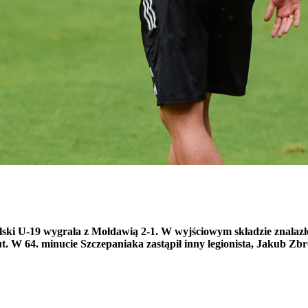
ki U-19 wygrała z Mołdawią 2-1. W wyjściowym składzie znalazło
. W 64. minucie Szczepaniaka zastąpił inny legionista, Jakub Zbr