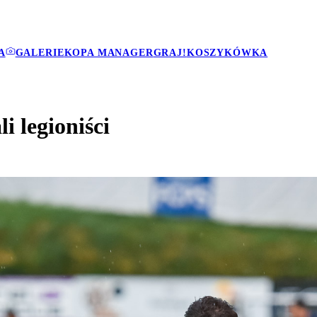
A
GALERIE
KOPA MANAGER
GRAJ!
KOSZYKÓWKA
i legioniści