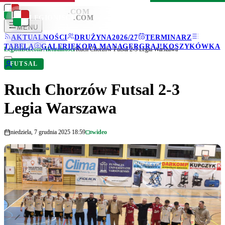
LEGIONISCI
.COM
LEGIONISCI
.COM
MENU
AKTUALNOŚCI
DRUŻYNA
2026/27
TERMINARZ
TABELA
GALERIE
KOPA MANAGER
GRAJ!
KOSZYKÓWKA
Legionisci.com
/
Aktualności
/
Ruch Chorzów Futsal 2-3 Legia Warszawa
FUTSAL
Ruch Chorzów Futsal 2-3
Legia Warszawa
niedziela, 7 grudnia 2025 18:59
wideo