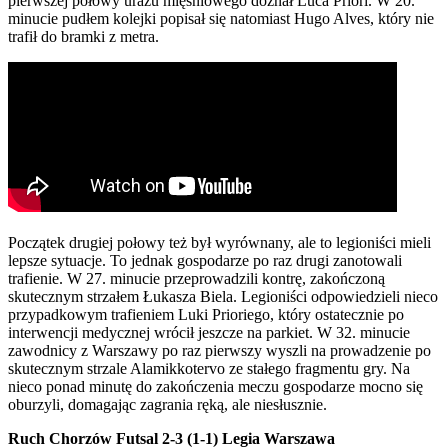
pierwszej połowy urazu mięśniowego doznał Luca Priori. W 20.
minucie pudłem kolejki popisał się natomiast Hugo Alves, który nie
trafił do bramki z metra.
Początek drugiej połowy też był wyrównany, ale to legioniści mieli
lepsze sytuacje. To jednak gospodarze po raz drugi zanotowali
trafienie. W 27. minucie przeprowadzili kontrę, zakończoną
skutecznym strzałem Łukasza Biela. Legioniści odpowiedzieli nieco
przypadkowym trafieniem Luki Prioriego, który ostatecznie po
interwencji medycznej wrócił jeszcze na parkiet. W 32. minucie
zawodnicy z Warszawy po raz pierwszy wyszli na prowadzenie po
skutecznym strzale Alamikkotervo ze stałego fragmentu gry. Na
nieco ponad minutę do zakończenia meczu gospodarze mocno się
oburzyli, domagając zagrania ręką, ale niesłusznie.
Ruch Chorzów Futsal 2-3 (1-1) Legia Warszawa