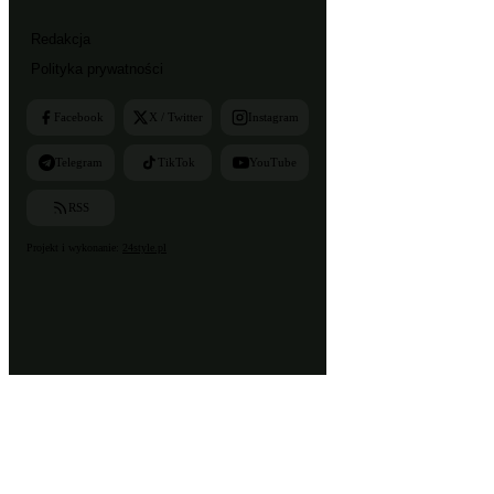
Redakcja
Polityka prywatności
Facebook
X / Twitter
Instagram
Telegram
TikTok
YouTube
RSS
Projekt i wykonanie:
24style.pl