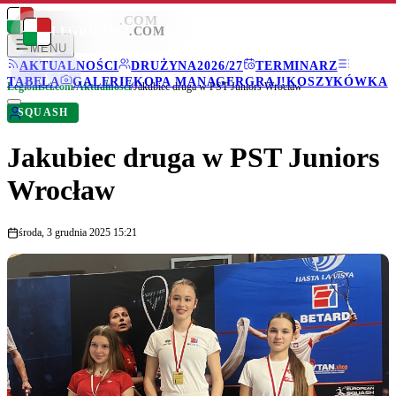
LEGIONISCI
.COM
LEGIONISCI
.COM
MENU
AKTUALNOŚCI
DRUŻYNA
2026/27
TERMINARZ
TABELA
GALERIE
KOPA MANAGER
GRAJ!
KOSZYKÓWKA
Legionisci.com
/
Aktualności
/
Jakubiec druga w PST Juniors Wrocław
SQUASH
Jakubiec druga w PST Juniors
Wrocław
środa, 3 grudnia 2025 15:21