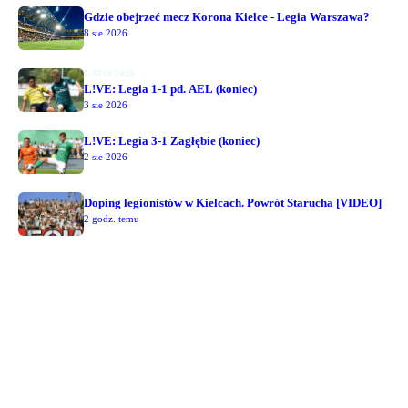
Gdzie obejrzeć mecz Korona Kielce - Legia Warszawa?
8 sie 2026
LATO 2026
L!VE: Legia 1-1 pd. AEL (koniec)
3 sie 2026
L!VE: Legia 3-1 Zagłębie (koniec)
2 sie 2026
Doping legionistów w Kielcach. Powrót Starucha [VIDEO]
2 godz. temu