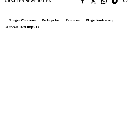
PODAJ TEN NEWS DALEJ:
#
Legia Warszawa
#
relacja live
#
na żywo
#
Liga Konferencji
#
Lincoln Red Imps FC