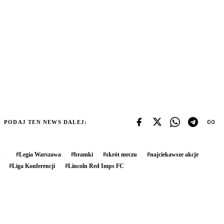
PODAJ TEN NEWS DALEJ:
#
Legia Warszawa
#
bramki
#
skrót meczu
#
najciekawsze akcje
#
Liga Konferencji
#
Lincoln Red Imps FC