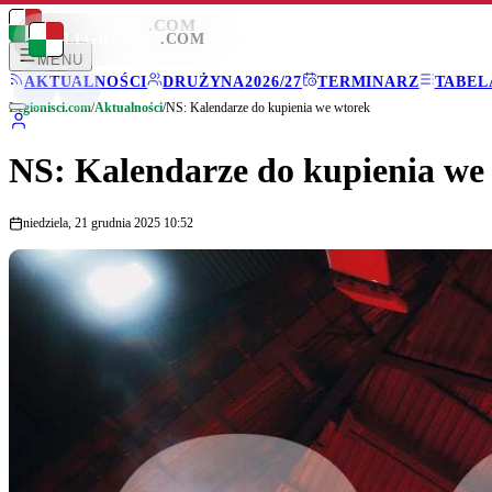
LEGIONISCI
.COM
LEGIONISCI
.COM
MENU
AKTUALNOŚCI
DRUŻYNA
2026/27
TERMINARZ
TABEL
Legionisci.com
/
Aktualności
/
NS: Kalendarze do kupienia we wtorek
NS: Kalendarze do kupienia we
niedziela, 21 grudnia 2025 10:52