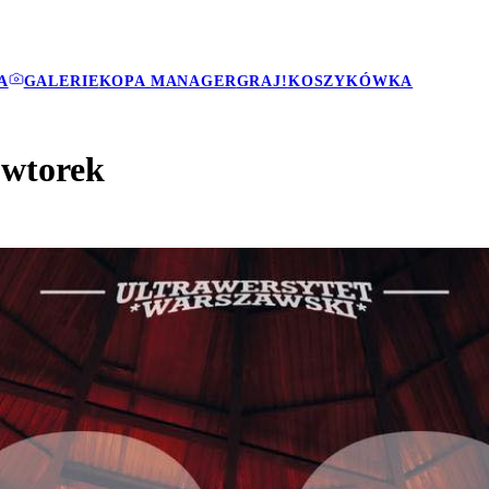
A
GALERIE
KOPA MANAGER
GRAJ!
KOSZYKÓWKA
 wtorek