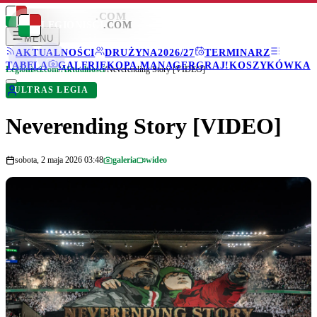
LEGIONISCI
.COM
LEGIONISCI
.COM
MENU
AKTUALNOŚCI
DRUŻYNA
2026/27
TERMINARZ
TABELA
GALERIE
KOPA MANAGER
GRAJ!
KOSZYKÓWKA
Legionisci.com
/
Aktualności
/
Neverending Story [VIDEO]
ULTRAS LEGIA
Neverending Story [VIDEO]
sobota, 2 maja 2026 03:48
galeria
wideo