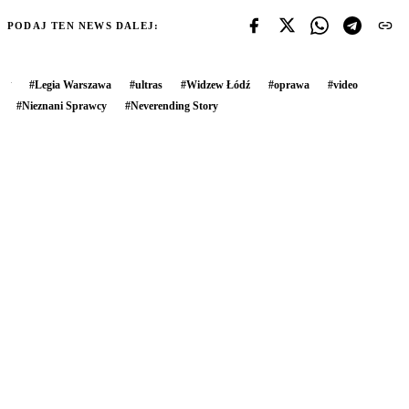
PODAJ TEN NEWS DALEJ:
#
Legia Warszawa
#
ultras
#
Widzew Łódź
#
oprawa
#
video
#
Nieznani Sprawcy
#
Neverending Story