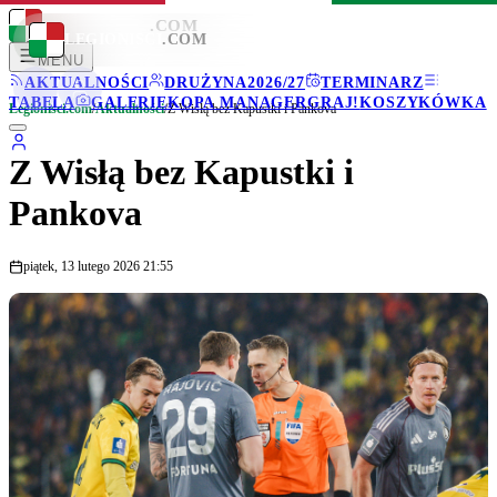
LEGIONISCI
.COM
LEGIONISCI
.COM
MENU
AKTUALNOŚCI
DRUŻYNA
2026/27
TERMINARZ
TABELA
GALERIE
KOPA MANAGER
GRAJ!
KOSZYKÓWKA
Legionisci.com
/
Aktualności
/
Z Wisłą bez Kapustki i Pankova
Z Wisłą bez Kapustki i
Pankova
piątek, 13 lutego 2026 21:55