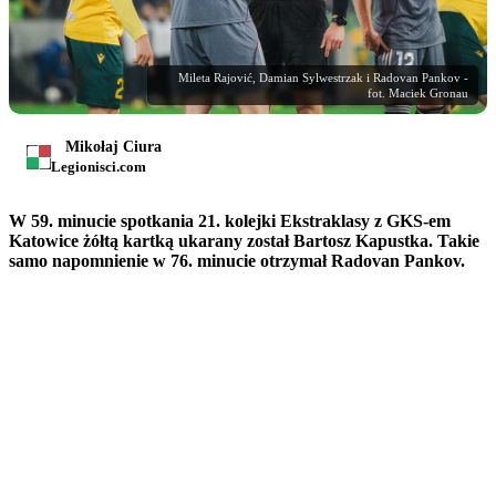
Mileta Rajović, Damian Sylwestrzak i Radovan Pankov -
fot. Maciek Gronau
Mikołaj Ciura
Legionisci.com
W 59. minucie spotkania 21. kolejki Ekstraklasy z GKS-em
Katowice żółtą kartką ukarany został Bartosz Kapustka. Takie
samo napomnienie w 76. minucie otrzymał Radovan Pankov.