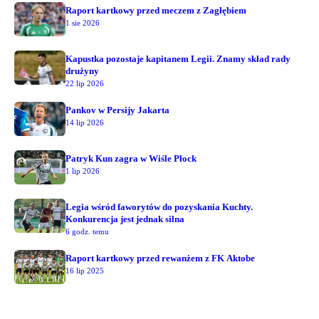
Raport kartkowy przed meczem z Zagłębiem
1 sie 2026
Kapustka pozostaje kapitanem Legii. Znamy skład rady
drużyny
22 lip 2026
Pankov w Persijy Jakarta
14 lip 2026
Patryk Kun zagra w Wiśle Płock
1 lip 2026
Legia wśród faworytów do pozyskania Kuchty.
Konkurencja jest jednak silna
6 godz. temu
Raport kartkowy przed rewanżem z FK Aktobe
16 lip 2025