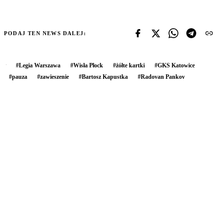
PODAJ TEN NEWS DALEJ:
#
Legia Warszawa
#
Wisła Płock
#
żółte kartki
#
GKS Katowice
#
pauza
#
zawieszenie
#
Bartosz Kapustka
#
Radovan Pankov