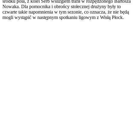
środku pola, z kolei Serb wślizgiem trafił w rozpędzonego Bartosza
Nowaka. Dla pomocnika i obrońcy stołecznej drużyny były to
czwarte takie napomnienia w tym sezonie, co oznacza, że nie będą
mogli wystąpić w następnym spotkaniu ligowym z Wisłą Płock.