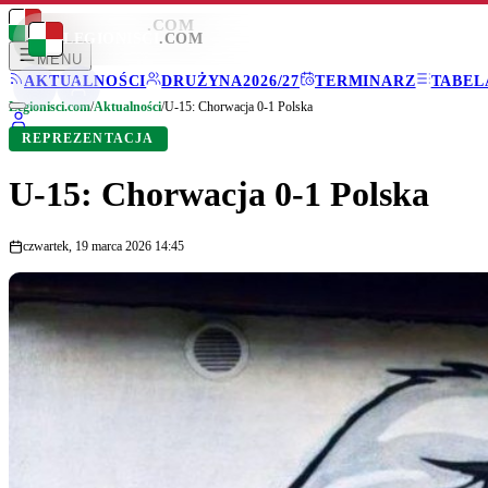
LEGIONISCI
.COM
LEGIONISCI
.COM
MENU
AKTUALNOŚCI
DRUŻYNA
2026/27
TERMINARZ
TABEL
Legionisci.com
/
Aktualności
/
U-15: Chorwacja 0-1 Polska
REPREZENTACJA
U-15: Chorwacja 0-1 Polska
czwartek, 19 marca 2026 14:45