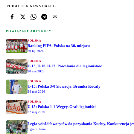
PODAJ TEN NEWS DALEJ:
POWIĄZANE ARTYKUŁY
POLSKA
Ranking FIFA: Polska na 36. miejscu
20 lip 2026
POLSKA
U-15, U-16, U-17: Powołania dla legionistów
20 cze 2026
POLSKA
U-15: Polska 3-0 Słowacja. Bramka Kucały
24 maj 2026
POLSKA
U-15: Polska 1-1 Węgry. Grali legioniści
22 maj 2026
Legia wśród faworytów do pozyskania Kuchty. Konkurencja jest
6 godz. temu