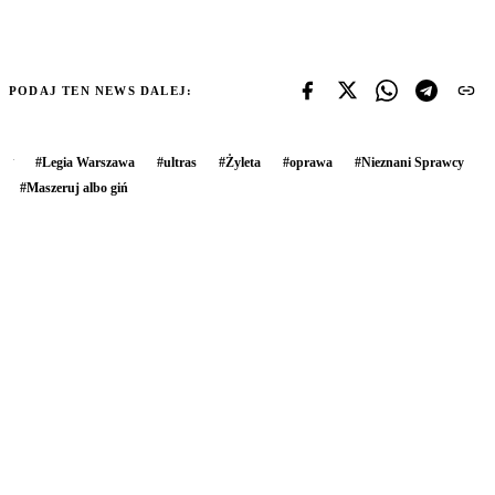
PODAJ TEN NEWS DALEJ:
#
Legia Warszawa
#
ultras
#
Żyleta
#
oprawa
#
Nieznani Sprawcy
#
Maszeruj albo giń