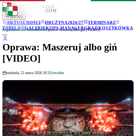
LEGIONISCI
.COM
LEGIONISCI
.COM
MENU
AKTUALNOŚCI
DRUŻYNA
2026/27
TERMINARZ
TABELA
GALERIE
KOPA MANAGER
GRAJ!
KOSZYKÓWKA
Legionisci.com
/
Aktualności
/
Oprawa: Maszeruj albo giń [VIDEO]
Oprawa: Maszeruj albo giń
[VIDEO]
niedziela, 22 marca 2026 20:55
wideo