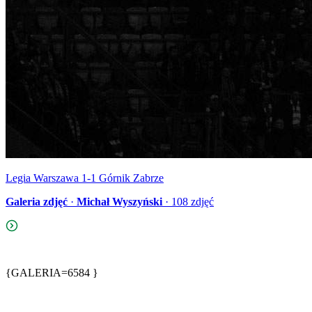
Legia Warszawa 1-1 Górnik Zabrze
Galeria zdjęć
·
Michał Wyszyński
·
108
zdjęć
{GALERIA=6584 }