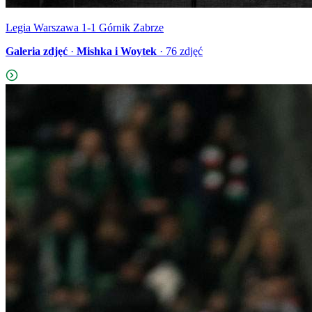
Legia Warszawa 1-1 Górnik Zabrze
Galeria zdjęć
·
Mishka i Woytek
·
76
zdjęć