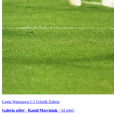
Legia Warszawa 1-1 Górnik Zabrze
Galeria zdjęć
·
Kamil Marciniak
·
54
zdjęć