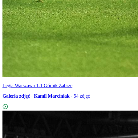
Legia Warszawa 1-1 Górnik Zabrze
Galeria zdjęć
·
Kamil Marciniak
·
54
zdjęć