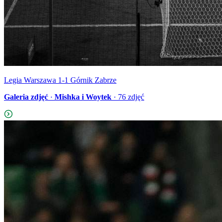
Legia Warszawa 1-1 Górnik Zabrze
Galeria zdjęć
·
Mishka i Woytek
·
76
zdjęć