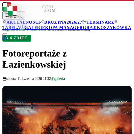
LEGIONISCI
.COM
LEGIONISCI
.COM
MENU
AKTUALNOŚCI
DRUŻYNA
2026/27
TERMINARZ
TABELA
GALERIE
KOPA MANAGER
GRAJ!
KOSZYKÓWKA
Legionisci.com
/
Aktualności
/
Fotoreportaże z Łazienkowskiej
316 ZDJĘĆ
Fotoreportaże z
Łazienkowskiej
sobota, 11 kwietnia 2026 21:32
galeria