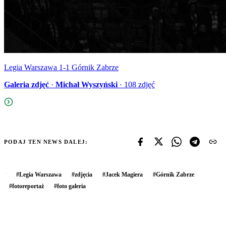
Legia Warszawa 1-1 Górnik Zabrze
Galeria zdjęć
·
Michał Wyszyński
·
108
zdjęć
PODAJ TEN NEWS DALEJ:
#
Legia Warszawa
#
zdjęcia
#
Jacek Magiera
#
Górnik Zabrze
#
fotoreportaż
#
foto galeria