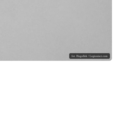
fot. Hugollek / Legionisci.com