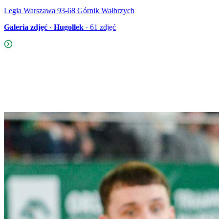
Legia Warszawa 93-68 Górnik Wałbrzych
Galeria zdjęć
·
Hugollek
·
61
zdjęć