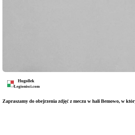
Hugollek
Legionisci.com
Zapraszamy do obejrzenia zdjęć z meczu w hali Bemowo, w któr