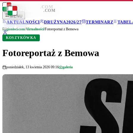
LEGIONISCI
.COM
LEGIONISCI
.COM
MENU
AKTUALNOŚCI
DRUŻYNA
2026/27
TERMINARZ
TABEL
Legionisci.com
/
Aktualności
/
Fotoreportaż z Bemowa
KOSZYKÓWKA
Fotoreportaż z Bemowa
poniedziałek, 13 kwietnia 2026 09:16
galeria