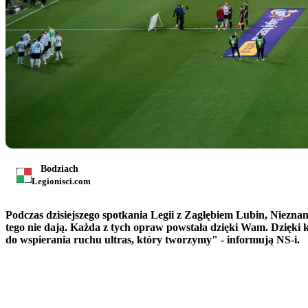
Bodziach
Legionisci.com
Podczas dzisiejszego spotkania Legii z Zagłębiem Lubin, Nieznan
tego nie dają. Każda z tych opraw powstała dzięki Wam. Dzięki 
do wspierania ruchu ultras, który tworzymy" - informują NS-i.