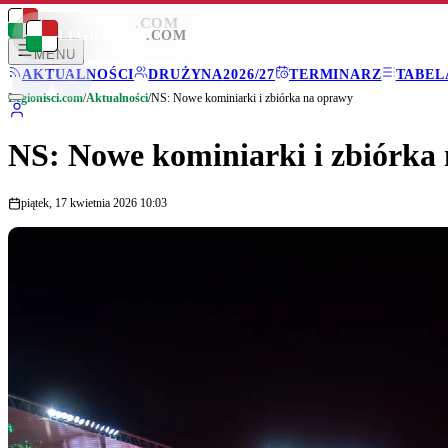
LEGIONISCI
.COM
LEGIONISCI
.COM
MENU
AKTUALNOŚCI
DRUŻYNA
2026/27
TERMINARZ
TABEL
Legionisci.com
/
Aktualności
/
NS: Nowe kominiarki i zbiórka na oprawy
NS: Nowe kominiarki i zbiórka
piątek, 17 kwietnia 2026 10:03