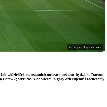
fot. Woytek / Legionisci.com
ak widzieliście na ostatnich meczach coś tam się działo. Darmo
ką złotówkę wrzucić. Albo więcej. Z góry dziękujemy i zachęcamy