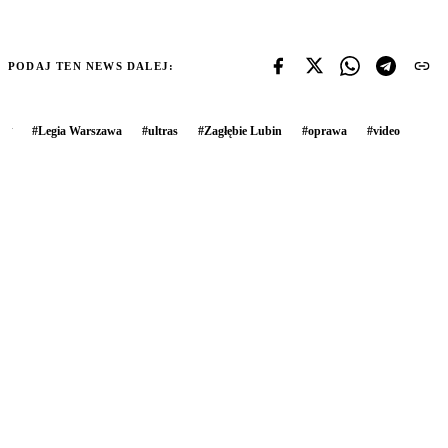
PODAJ TEN NEWS DALEJ:
#
Legia Warszawa
#
ultras
#
Zagłębie Lubin
#
oprawa
#
video