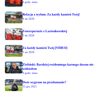
6 godz. temu
Relacja z trybun: Za każdy kamień Twój!
4 sie 2026
Fotoreportaże z Łazienkowskiej
2 sie 2026
Za każdy kamień Twój [VIDEO]
2 sie 2026
Zieliński: Bardziej ewidentnego karnego dawno nie
widziałem
9 godz. temu
Dwie wygrane na przełamanie?
15 gru 2021