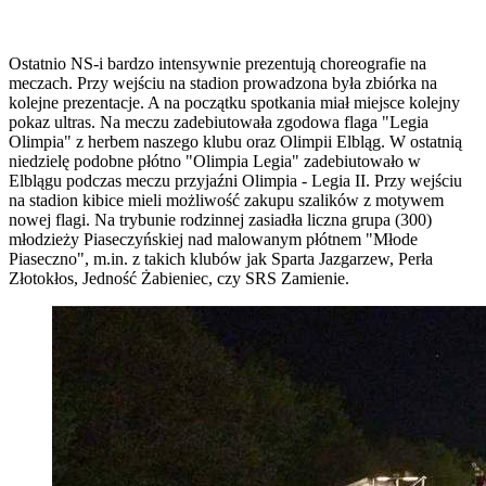
Ostatnio NS-i bardzo intensywnie prezentują choreografie na
meczach. Przy wejściu na stadion prowadzona była zbiórka na
kolejne prezentacje. A na początku spotkania miał miejsce kolejny
pokaz ultras. Na meczu zadebiutowała zgodowa flaga "Legia
Olimpia" z herbem naszego klubu oraz Olimpii Elbląg. W ostatnią
niedzielę podobne płótno "Olimpia Legia" zadebiutowało w
Elblągu podczas meczu przyjaźni Olimpia - Legia II. Przy wejściu
na stadion kibice mieli możliwość zakupu szalików z motywem
nowej flagi. Na trybunie rodzinnej zasiadła liczna grupa (300)
młodzieży Piaseczyńskiej nad malowanym płótnem "Młode
Piaseczno", m.in. z takich klubów jak Sparta Jazgarzew, Perła
Złotokłos, Jedność Żabieniec, czy SRS Zamienie.