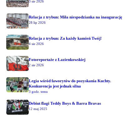
3 sie 2026
Relacja z trybun: Miła niespodzianka na inaugurację
28 lip 2026
Relacja z trybun: Za każdy kamień Twój!
4 sie 2026
Fotoreportaże z Łazienkowskiej
2 sie 2026
Legia wśród faworytów do pozyskania Kuchty.
Konkurencja jest jednak silna
3 godz. temu
Debiut flagi Teddy Boys & Barra Bravas
12 maj 2025