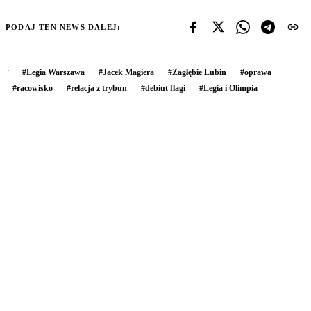
PODAJ TEN NEWS DALEJ:
#
Legia Warszawa
#
Jacek Magiera
#
Zagłębie Lubin
#
oprawa
#
racowisko
#
relacja z trybun
#
debiut flagi
#
Legia i Olimpia