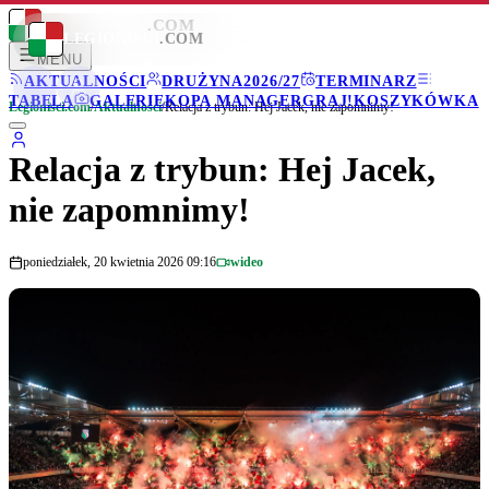
LEGIONISCI
.COM
LEGIONISCI
.COM
MENU
AKTUALNOŚCI
DRUŻYNA
2026/27
TERMINARZ
TABELA
GALERIE
KOPA MANAGER
GRAJ!
KOSZYKÓWKA
Legionisci.com
/
Aktualności
/
Relacja z trybun: Hej Jacek, nie zapomnimy!
Relacja z trybun: Hej Jacek,
nie zapomnimy!
poniedziałek, 20 kwietnia 2026 09:16
wideo