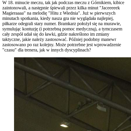
W 18. minucie meczu, tak jak podczas meczu z Górnikiem, kibice
zaintonowali, a następnie śpiewali przez kilka minut "Jaceeeeek
Magieraaaa" na melodię "Hitu z Wiednia". Już w pierwszych
minutach spotkania, kiedy nasza gra nie wyglądała najlepiej,
piłkarze odegrali stary numer. Bramkarz położył się na murawie,
symulując kontuzję (i potrzebną pomoc medyczną), a tymczasem
cały zespół udał się do ławki, gdzie nakreślono im zmiany
taktyczne, jakie należy zastosować. Później podobny manewr
zastosowano po raz kolejny. Może potrzebne jest wprowadzenie
"czasu" dla trenera, jak w innych dyscyplinach?