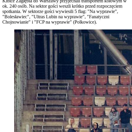
Kibice Zagłębia do Warszawy przyjechali transportem kołowym w
ok. 240 osób. Na sektor gości weszli krótko przed rozpoczęciem
spotkania. W sektorze gości wywiesili 5 flag: "Na wyprawie",
"Bolesławiec", "Ultras Lubin na wyprawie", "Fanatyczni
Chojnowianie" i "FCP na wyprawie" (Polkowice).