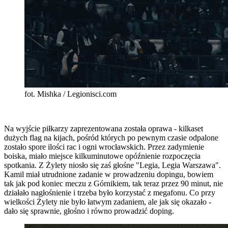
fot. Mishka / Legionisci.com
Na wyjście piłkarzy zaprezentowana została oprawa - kilkaset
dużych flag na kijach, pośród których po pewnym czasie odpalone
zostało spore ilości rac i ogni wrocławskich. Przez zadymienie
boiska, miało miejsce kilkuminutowe opóźnienie rozpoczęcia
spotkania. Z Żylety niosło się zaś głośne "Legia, Legia Warszawa".
Kamil miał utrudnione zadanie w prowadzeniu dopingu, bowiem
tak jak pod koniec meczu z Górnikiem, tak teraz przez 90 minut, nie
działało nagłośnienie i trzeba było korzystać z megafonu. Co przy
wielkości Żylety nie było łatwym zadaniem, ale jak się okazało -
dało się sprawnie, głośno i równo prowadzić doping.