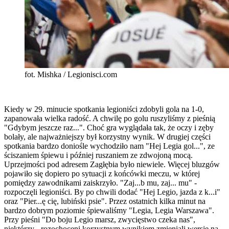
fot. Mishka / Legionisci.com
Kiedy w 29. minucie spotkania legioniści zdobyli gola na 1-0,
zapanowała wielka radość. A chwilę po golu ruszyliśmy z pieśnią
"Gdybym jeszcze raz...". Choć gra wyglądała tak, że oczy i zęby
bolały, ale najważniejszy był korzystny wynik. W drugiej części
spotkania bardzo doniośle wychodziło nam "Hej Legia gol...", ze
ściszaniem śpiewu i później ruszaniem ze zdwojoną mocą.
Uprzejmości pod adresem Zagłębia było niewiele. Więcej bluzgów
pojawiło się dopiero po sytuacji z końcówki meczu, w której
pomiędzy zawodnikami zaiskrzyło. "Zaj...b mu, zaj... mu" -
rozpoczęli legioniści. By po chwili dodać "Hej Legio, jazda z k...i"
oraz "Pier...ę cię, lubiński psie". Przez ostatnich kilka minut na
bardzo dobrym poziomie śpiewaliśmy "Legia, Legia Warszawa".
Przy pieśni "Do boju Legio marsz, zwycięstwo czeka nas",
niektórzy - rozochoceni korzystnym wynikiem zmieniali wersję na