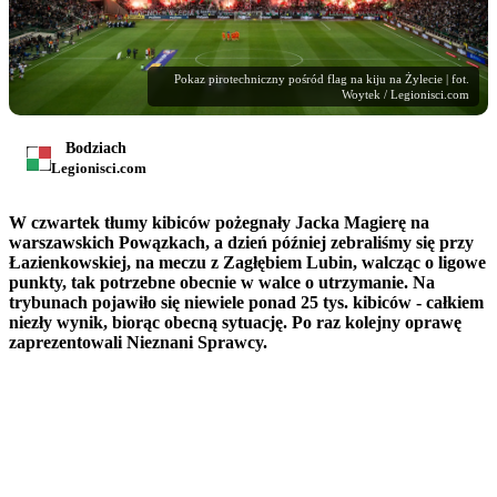
Pokaz pirotechniczny pośród flag na kiju na Żylecie | fot.
Woytek / Legionisci.com
Bodziach
Legionisci.com
W czwartek tłumy kibiców pożegnały Jacka Magierę na
warszawskich Powązkach, a dzień później zebraliśmy się przy
Łazienkowskiej, na meczu z Zagłębiem Lubin, walcząc o ligowe
punkty, tak potrzebne obecnie w walce o utrzymanie. Na
trybunach pojawiło się niewiele ponad 25 tys. kibiców - całkiem
niezły wynik, biorąc obecną sytuację. Po raz kolejny oprawę
zaprezentowali Nieznani Sprawcy.