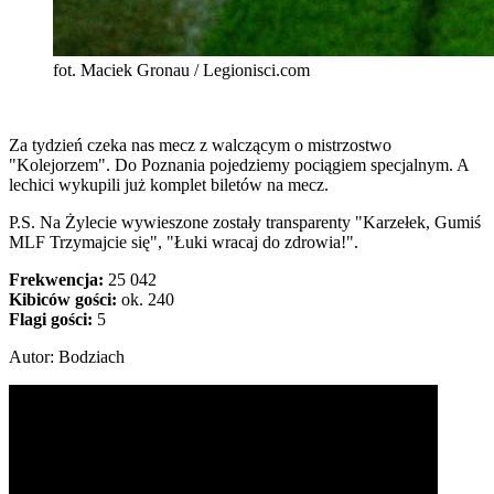
fot. Maciek Gronau / Legionisci.com
Za tydzień czeka nas mecz z walczącym o mistrzostwo
"Kolejorzem". Do Poznania pojedziemy pociągiem specjalnym. A
lechici wykupili już komplet biletów na mecz.
P.S. Na Żylecie wywieszone zostały transparenty "Karzełek, Gumiś
MLF Trzymajcie się", "Łuki wracaj do zdrowia!".
Frekwencja:
25 042
Kibiców gości:
ok. 240
Flagi gości:
5
Autor: Bodziach