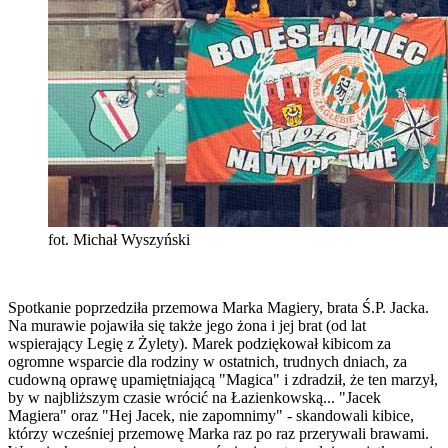
fot. Michał Wyszyński
Spotkanie poprzedziła przemowa Marka Magiery, brata Ś.P. Jacka.
Na murawie pojawiła się także jego żona i jej brat (od lat
wspierający Legię z Żylety). Marek podziękował kibicom za
ogromne wsparcie dla rodziny w ostatnich, trudnych dniach, za
cudowną oprawę upamiętniającą "Magica" i zdradził, że ten marzył,
by w najbliższym czasie wrócić na Łazienkowską... "Jacek
Magiera" oraz "Hej Jacek, nie zapomnimy" - skandowali kibice,
którzy wcześniej przemowę Marka raz po raz przerywali brawami.