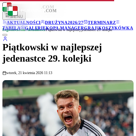
LEGIONISCI
.COM
LEGIONISCI
.COM
MENU
AKTUALNOŚCI
DRUŻYNA
2026/27
TERMINARZ
TABELA
GALERIE
KOPA MANAGER
GRAJ!
KOSZYKÓWKA
Legionisci.com
/
Aktualności
/
Piątkowski w najlepszej jedenastce 29. kolejki
Piątkowski w najlepszej
jedenastce 29. kolejki
wtorek, 21 kwietnia 2026 11:13