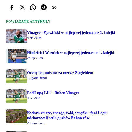
POWIĄZANE ARTYKUŁY
Vinagre i Zjawiński w najlepszej jedenastce 2. kolejki
4 sie 2026
Hindrich i Wszołek w najlepszej jedenastce 1. kolejki
28 lip 2026
Oceny legionistów za mecz z Zagłębiem
12 godz. temu
Pod Lupą LL! – Ruben Vinagre
4 sie 2026
Kwiaty, znicze, chorągiewki, wstążki - fani Legii
udekorowali setki grobów Bohaterów
26 min temu