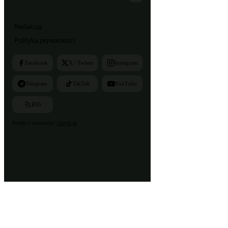
Redakcja
Polityka prywatności
Facebook
X / Twitter
Instagram
Telegram
TikTok
YouTube
RSS
Projekt i wykonanie:
24style.pl