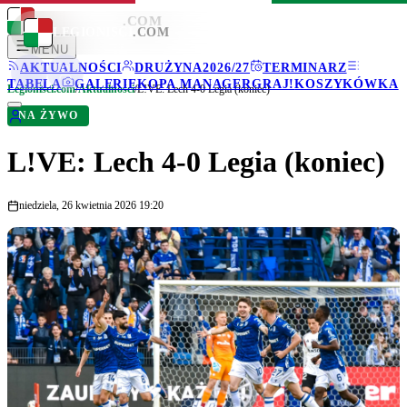
LEGIONISCI
.COM
LEGIONISCI
.COM
MENU
AKTUALNOŚCI
DRUŻYNA
2026/27
TERMINARZ
TABELA
GALERIE
KOPA MANAGER
GRAJ!
KOSZYKÓWKA
Legionisci.com
/
Aktualności
/
L!VE: Lech 4-0 Legia (koniec)
NA ŻYWO
L!VE: Lech 4-0 Legia (koniec)
niedziela, 26 kwietnia 2026 19:20