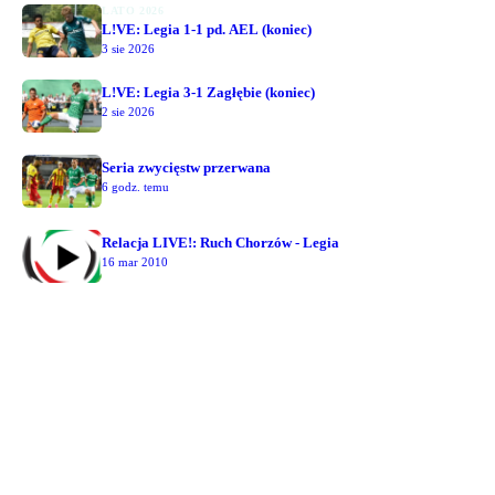
LATO 2026
L!VE: Legia 1-1 pd. AEL (koniec)
3 sie 2026
L!VE: Legia 3-1 Zagłębie (koniec)
2 sie 2026
Seria zwycięstw przerwana
6 godz. temu
Relacja LIVE!: Ruch Chorzów - Legia
16 mar 2010