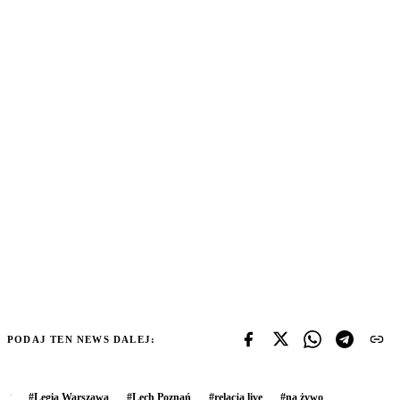
PODAJ TEN NEWS DALEJ:
#
Legia Warszawa
#
Lech Poznań
#
relacja live
#
na żywo