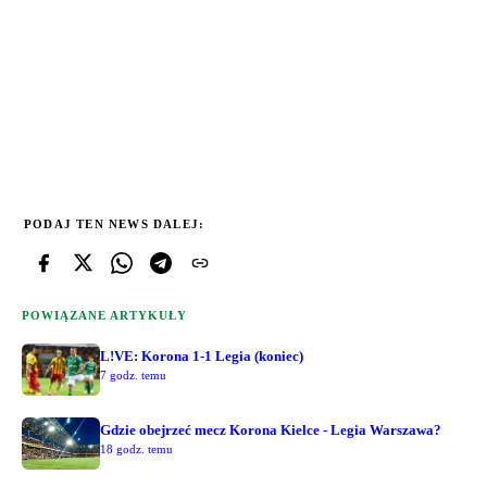
PODAJ TEN NEWS DALEJ:
POWIĄZANE ARTYKUŁY
L!VE: Korona 1-1 Legia (koniec)
7 godz. temu
Gdzie obejrzeć mecz Korona Kielce - Legia Warszawa?
18 godz. temu