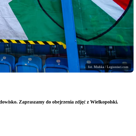
fot. Mishka / Legionisci.com
widowisko. Zapraszamy do obejrzenia zdjęć z Wielkopolski.