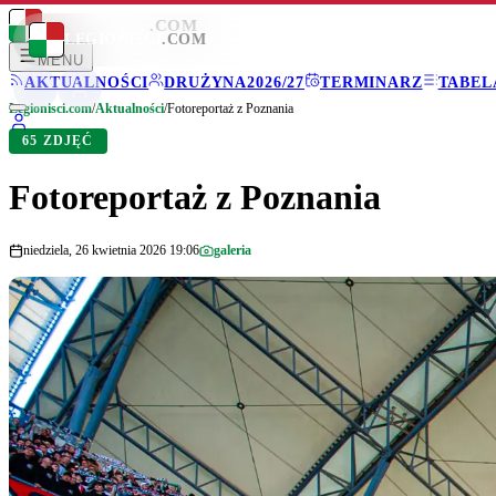
LEGIONISCI
.COM
LEGIONISCI
.COM
MENU
AKTUALNOŚCI
DRUŻYNA
2026/27
TERMINARZ
TABEL
Legionisci.com
/
Aktualności
/
Fotoreportaż z Poznania
65 ZDJĘĆ
Fotoreportaż z Poznania
niedziela, 26 kwietnia 2026 19:06
galeria