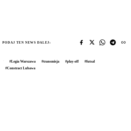
PODAJ TEN NEWS DALEJ:
#
Legia Warszawa
#
transmisja
#
play-off
#
futsal
#
Constract Lubawa