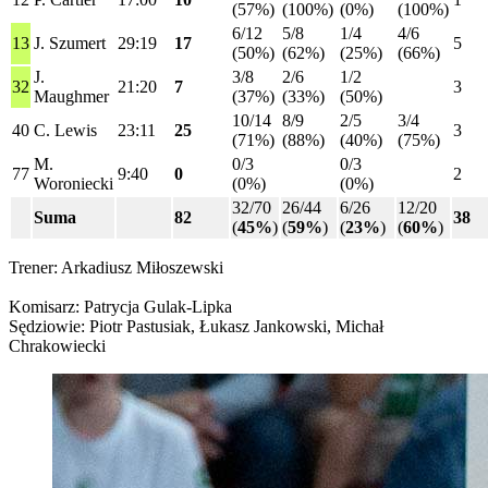
(57%)
(100%)
(0%)
(100%)
6/12
5/8
1/4
4/6
13
J. Szumert
29:19
17
5
(50%)
(62%)
(25%)
(66%)
J.
3/8
2/6
1/2
32
21:20
7
3
Maughmer
(37%)
(33%)
(50%)
10/14
8/9
2/5
3/4
40
C. Lewis
23:11
25
3
(71%)
(88%)
(40%)
(75%)
M.
0/3
0/3
77
9:40
0
2
Woroniecki
(0%)
(0%)
32/70
26/44
6/26
12/20
Suma
82
38
(
45%
)
(
59%
)
(
23%
)
(
60%
)
Trener: Arkadiusz Miłoszewski
Komisarz: Patrycja Gulak-Lipka
Sędziowie: Piotr Pastusiak, Łukasz Jankowski, Michał
Chrakowiecki