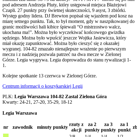
pod adresem Andrzeja Pluty, który ustępował miejsca Błażejowi
Czapli. 27 punkty przy świetnej skuteczności, 9 asyst, 3 zbiórki.
Występ godny lidera. DJ Brewton popisał się wjazdem pod kosz na
miarę setnego punktu. Tak, to był moment, gdy w naszpikowanej do
granic możliwości hali kibice śpiewali “O mistrzostwo walcz,
ukochana ma!”. Można było wyczekiwać końcowego gwizdka
sędziego. Można było wpuścić jeszcze Wojtka Jasiewicza, który
miał okazję zapunktować. Można było cieszyć się z okazałej
wygranej. 104-82 zmazało nienajlepsze wrażenie po pierwszym
meczu i z nadzieją pozwala patrzeć na dwa mecze w Zielonej
Górze. Legia wygrywa. Legia doprowadza do stanu rywalizacji 1-
1.
Kolejne spotkanie 13 czerwca w Zielonej Górze.
Centrum informacji o koszykarskiej Legii
PLK:
Legia Warszawa 104-82 Zastal Zielona Góra
Kwarty: 24-21, 27-20, 35-29, 18-12
Legia Warszawa
rzuty z
za 2
za 3
za 1
nr
zawodnik
minuty
punkty
zb
akcji
punkty
punkty
punkt
2/8
1/4
1/4
1/2