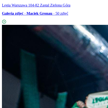
Legia Warszawa 104-82 Zastal Zielona Góra
Galeria zdjęć
·
Maciek Gronau
·
50
zdjęć