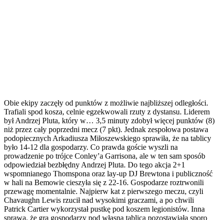
Obie ekipy zaczęły od punktów z możliwie najbliższej odległości.
Trafiali spod kosza, celnie egzekwowali rzuty z dystansu. Liderem
był Andrzej Pluta, który w… 3,5 minuty zdobył więcej punktów (8)
niż przez cały poprzedni mecz (7 pkt). Jednak zespołowa postawa
podopiecznych Arkadiusza Miłoszewskiego sprawiła, że na tablicy
było 14-12 dla gospodarzy. Co prawda goście wyszli na
prowadzenie po trójce Conley’a Garrisona, ale w ten sam sposób
odpowiedział bezbłędny Andrzej Pluta. Do tego akcja 2+1
wspomnianego Thomspona oraz lay-up DJ Brewtona i publiczność
w hali na Bemowie cieszyła się z 22-16. Gospodarze roztrwonili
przewagę momentalnie. Najpierw kat z pierwszego meczu, czyli
Chavaughn Lewis rzucił nad wysokimi graczami, a po chwili
Patrick Cartier wykorzystał pustkę pod koszem legionistów. Inna
sprawa, że gra gospodarzy pod własną tablicą pozostawiała sporo