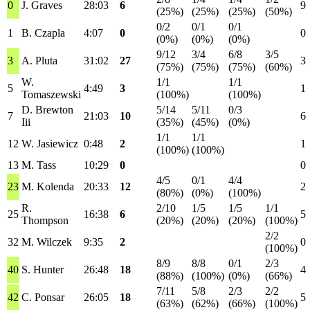
0
J. Graves
28:03
6
9
(25%)
(25%)
(25%)
(50%)
0/2
0/1
0/1
1
B. Czapla
4:07
0
0
(0%)
(0%)
(0%)
9/12
3/4
6/8
3/5
3
A. Pluta
31:02
27
3
(75%)
(75%)
(75%)
(60%)
W.
1/1
1/1
5
4:49
3
1
Tomaszewski
(100%)
(100%)
D. Brewton
5/14
5/11
0/3
7
21:03
10
6
Iii
(35%)
(45%)
(0%)
1/1
1/1
12
W. Jasiewicz
0:48
2
1
(100%)
(100%)
13
M. Tass
10:29
0
0
4/5
0/1
4/4
23
M. Kolenda
20:33
12
2
(80%)
(0%)
(100%)
R.
2/10
1/5
1/5
1/1
25
16:38
6
5
Thompson
(20%)
(20%)
(20%)
(100%)
2/2
32
M. Wilczek
9:35
2
0
(100%)
8/9
8/8
0/1
2/3
40
S. Hunter
26:48
18
4
(88%)
(100%)
(0%)
(66%)
7/11
5/8
2/3
2/2
42
C. Ponsar
26:05
18
5
(63%)
(62%)
(66%)
(100%)