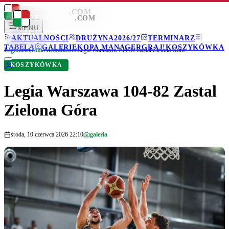
LEGIONISCI
.COM
LEGIONISCI
.COM
MENU
AKTUALNOŚCI
DRUŻYNA
2026/27
TERMINARZ
TABELA
GALERIE
KOPA MANAGER
GRAJ!
KOSZYKÓWKA
Legionisci.com
/
Aktualności
/
Legia Warszawa 104-82 Zastal Zielona Góra
KOSZYKÓWKA
Legia Warszawa 104-82 Zastal
Zielona Góra
środa, 10 czerwca 2026 22:10
galeria