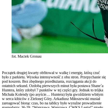
fot. Maciek Gronau
Początek drugiej kwarty obfitował w walkę i energię, którą czuć
było z parkietu. Wysoka intensywność z obu stron. Przepychanie się
pod koszem. Bez zbędnego przedłużania, rozciągania akcji do
ostatnich sekund. Ozdobą pierwszych minut była postawa Shane’a
Huntera, który zdobył 7 punktów w tej części gry. Jednak to trójka
Michała Kolendy (po asyście… Huntera) była gwoździem wbitym
w serca kibiców z Zielonej Góry. Arkadiusz Miłoszewski musiał
zareagować biorąc czas, bo na tablicy było wyraźne prowadzenie
gospodarzy. 36-29. “Warszawa, Warszawa, CWKS Legia!” niosło