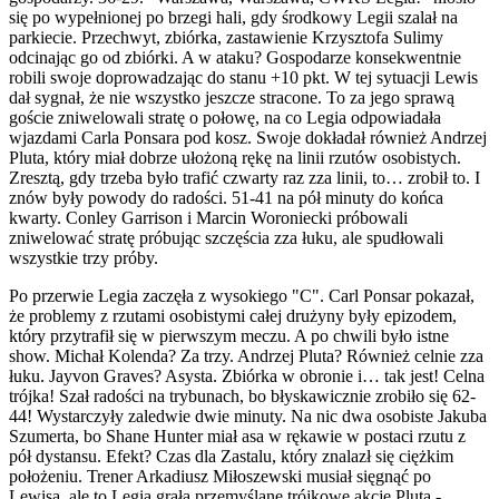
się po wypełnionej po brzegi hali, gdy środkowy Legii szalał na
parkiecie. Przechwyt, zbiórka, zastawienie Krzysztofa Sulimy
odcinając go od zbiórki. A w ataku? Gospodarze konsekwentnie
robili swoje doprowadzając do stanu +10 pkt. W tej sytuacji Lewis
dał sygnał, że nie wszystko jeszcze stracone. To za jego sprawą
goście zniwelowali stratę o połowę, na co Legia odpowiadała
wjazdami Carla Ponsara pod kosz. Swoje dokładał również Andrzej
Pluta, który miał dobrze ułożoną rękę na linii rzutów osobistych.
Zresztą, gdy trzeba było trafić czwarty raz zza linii, to… zrobił to. I
znów były powody do radości. 51-41 na pół minuty do końca
kwarty. Conley Garrison i Marcin Woroniecki próbowali
zniwelować stratę próbując szczęścia zza łuku, ale spudłowali
wszystkie trzy próby.
Po przerwie Legia zaczęła z wysokiego "C". Carl Ponsar pokazał,
że problemy z rzutami osobistymi całej drużyny były epizodem,
który przytrafił się w pierwszym meczu. A po chwili było istne
show. Michał Kolenda? Za trzy. Andrzej Pluta? Również celnie zza
łuku. Jayvon Graves? Asysta. Zbiórka w obronie i… tak jest! Celna
trójka! Szał radości na trybunach, bo błyskawicznie zrobiło się 62-
44! Wystarczyły zaledwie dwie minuty. Na nic dwa osobiste Jakuba
Szumerta, bo Shane Hunter miał asa w rękawie w postaci rzutu z
pół dystansu. Efekt? Czas dla Zastalu, który znalazł się ciężkim
położeniu. Trener Arkadiusz Miłoszewski musiał sięgnąć po
Lewisa, ale to Legia grała przemyślane trójkowe akcje Pluta -