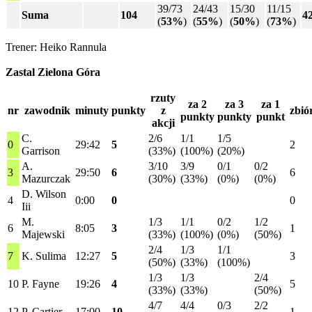
39/73
24/43
15/30
11/15
Suma
104
4
(
53%
)
(
55%
)
(
50%
)
(
73%
)
Trener: Heiko Rannula
Zastal Zielona Góra
rzuty
za 2
za 3
za 1
nr
zawodnik
minuty
punkty
z
zbió
punkty
punkty
punkt
akcji
C.
2/6
1/1
1/5
0
29:42
5
2
Garrison
(33%)
(100%)
(20%)
A.
3/10
3/9
0/1
0/2
3
29:50
6
6
Mazurczak
(30%)
(33%)
(0%)
(0%)
D. Wilson
4
0:00
0
0
Iii
M.
1/3
1/1
0/2
1/2
6
8:05
3
1
Majewski
(33%)
(100%)
(0%)
(50%)
2/4
1/3
1/1
7
K. Sulima
12:27
5
3
(50%)
(33%)
(100%)
1/3
1/3
2/4
10
P. Fayne
19:26
4
5
(33%)
(33%)
(50%)
4/7
4/4
0/3
2/2
12
P. Cartier
17:00
10
1