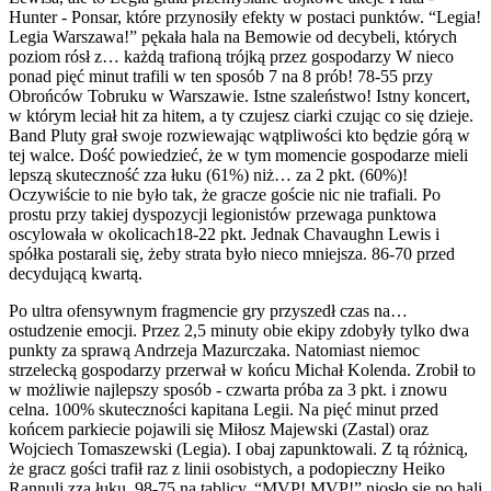
Hunter - Ponsar, które przynosiły efekty w postaci punktów. “Legia!
Legia Warszawa!” pękała hala na Bemowie od decybeli, których
poziom rósł z… każdą trafioną trójką przez gospodarzy W nieco
ponad pięć minut trafili w ten sposób 7 na 8 prób! 78-55 przy
Obrońców Tobruku w Warszawie. Istne szaleństwo! Istny koncert,
w którym leciał hit za hitem, a ty czujesz ciarki czując co się dzieje.
Band Pluty grał swoje rozwiewając wątpliwości kto będzie górą w
tej walce. Dość powiedzieć, że w tym momencie gospodarze mieli
lepszą skuteczność zza łuku (61%) niż… za 2 pkt. (60%)!
Oczywiście to nie było tak, że gracze goście nic nie trafiali. Po
prostu przy takiej dyspozycji legionistów przewaga punktowa
oscylowała w okolicach18-22 pkt. Jednak Chavaughn Lewis i
spółka postarali się, żeby strata było nieco mniejsza. 86-70 przed
decydującą kwartą.
Po ultra ofensywnym fragmencie gry przyszedł czas na…
ostudzenie emocji. Przez 2,5 minuty obie ekipy zdobyły tylko dwa
punkty za sprawą Andrzeja Mazurczaka. Natomiast niemoc
strzelecką gospodarzy przerwał w końcu Michał Kolenda. Zrobił to
w możliwie najlepszy sposób - czwarta próba za 3 pkt. i znowu
celna. 100% skuteczności kapitana Legii. Na pięć minut przed
końcem parkiecie pojawili się Miłosz Majewski (Zastal) oraz
Wojciech Tomaszewski (Legia). I obaj zapunktowali. Z tą różnicą,
że gracz gości trafił raz z linii osobistych, a podopieczny Heiko
Rannuli zza łuku. 98-75 na tablicy. “MVP! MVP!” niosło się po hali