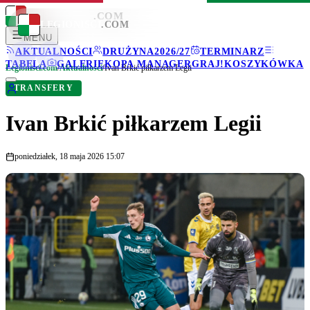
LEGIONISCI
.COM
LEGIONISCI
.COM
MENU
AKTUALNOŚCI
DRUŻYNA
2026/27
TERMINARZ
TABELA
GALERIE
KOPA MANAGER
GRAJ!
KOSZYKÓWKA
Legionisci.com
/
Aktualności
/
Ivan Brkić piłkarzem Legii
TRANSFERY
Ivan Brkić piłkarzem Legii
poniedziałek, 18 maja 2026 15:07