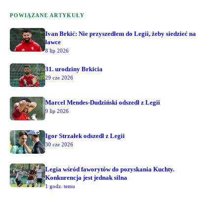
POWIĄZANE ARTYKUŁY
Ivan Brkić: Nie przyszedłem do Legii, żeby siedzieć na
ławce
8 lip 2026
31. urodziny Brkicia
29 cze 2026
Marcel Mendes-Dudziński odszedł z Legii
9 lip 2026
Igor Strzałek odszedł z Legii
30 cze 2026
Legia wśród faworytów do pozyskania Kuchty.
Konkurencja jest jednak silna
1 godz. temu