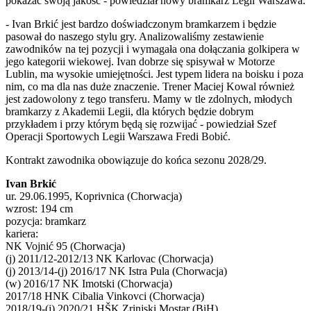
pokazać swoją jakość - powiedział nowy bramkarz Legii Warszawa.
- Ivan Brkić jest bardzo doświadczonym bramkarzem i będzie
pasował do naszego stylu gry. Analizowaliśmy zestawienie
zawodników na tej pozycji i wymagała ona dołączania golkipera w
jego kategorii wiekowej. Ivan dobrze się spisywał w Motorze
Lublin, ma wysokie umiejętności. Jest typem lidera na boisku i poza
nim, co ma dla nas duże znaczenie. Trener Maciej Kowal również
jest zadowolony z tego transferu. Mamy w tle zdolnych, młodych
bramkarzy z Akademii Legii, dla których będzie dobrym
przykładem i przy którym będą się rozwijać - powiedział Szef
Operacji Sportowych Legii Warszawa Fredi Bobić.
Kontrakt zawodnika obowiązuje do końca sezonu 2028/29.
Ivan Brkić
ur. 29.06.1995, Koprivnica (Chorwacja)
wzrost: 194 cm
pozycja: bramkarz
kariera:
NK Vojnić 95 (Chorwacja)
(j) 2011/12-2012/13 NK Karlovac (Chorwacja)
(j) 2013/14-(j) 2016/17 NK Istra Pula (Chorwacja)
(w) 2016/17 NK Imotski (Chorwacja)
2017/18 HNK Cibalia Vinkovci (Chorwacja)
2018/19-(j) 2020/21 HŠK Zrinjski Mostar (BiH)